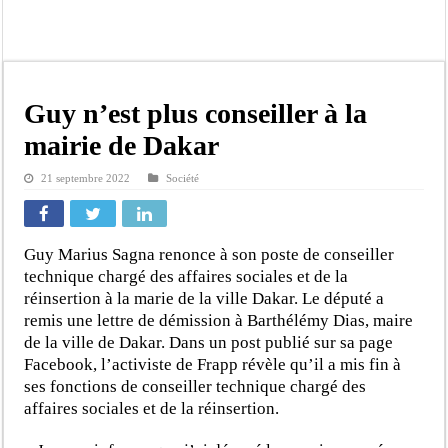
Affaire Pape Cheikh Diallo et Cie : Ousmane Kane prédit une « cascade de relax
Moustapha Dramé rejoint Pastef
Crise en Guinée Bissau : la médiation sénégalaise a présenté les contours de son
Un déficit de 128,9 milliards de francs CFA de la balance commerciale en juin
Guy n’est plus conseiller à la
Scandale de pédophilie, acte contre nature : Un coach de football démasqué pour
mairie de Dakar
Banditisme : Fily Sané, ancien Lieutenant du célèbre Ino, de nouveau Interpellé
21 septembre 2022
Société
Affaire Farba Ngom : La balle, dans le camp du procureur financier
Succession de Pape Thiaw : la bombe à retardement qui menace la FSF
Guy Marius Sagna renonce à son poste de conseiller
technique chargé des affaires sociales et de la
réinsertion à la marie de la ville Dakar. Le député a
remis une lettre de démission à Barthélémy Dias, maire
de la ville de Dakar. Dans un post publié sur sa page
Facebook, l’activiste de Frapp révèle qu’il a mis fin à
ses fonctions de conseiller technique chargé des
affaires sociales et de la réinsertion.