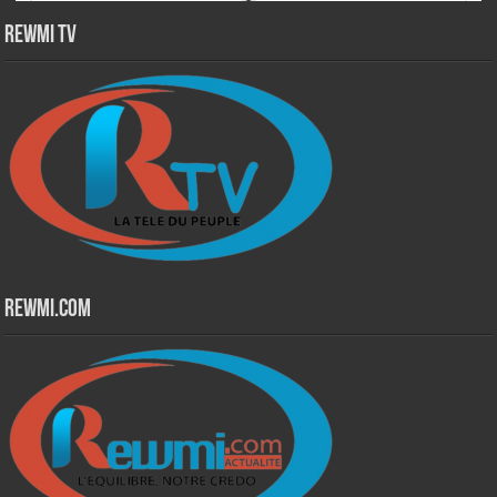
Rewmi TV
Rewmi.Com