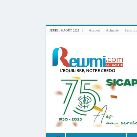
Uploader By Gse7en
Linux rewmi 5.15.0-164-generic #174-Ubuntu SMP Fri Nov 14 20:25:16 UTC 2
Accueil
Actualité
Faits di
JEUDI , 6 AOÛT 2026