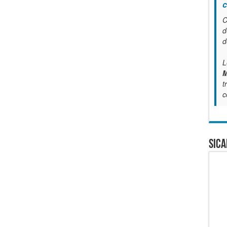
c
C
d
d
L
M
t
c
SICA