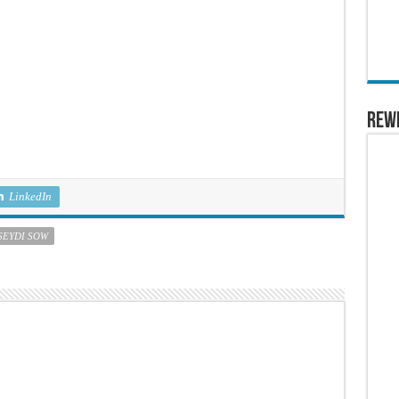
REW
LinkedIn
SEYDI SOW