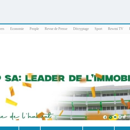
025 x86_64
vers
Economie
People
Revue de Presse
Décryptage
Sport
Rewmi TV