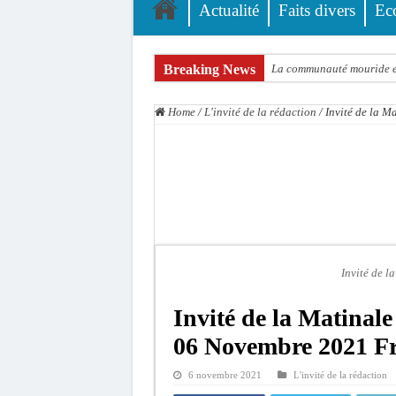
Actualité
Faits divers
Ec
Breaking News
La communauté mouride en
Élections territoriales : 
Home
/
L'invité de la rédaction
/
Invité de la 
Tribunal de Dakar: Le ve
Candidature de Macky à l
Diamniadio : l’entreprise
Affaire F. B. G. : le poin
Election à l’ONU: Macky S
SENELEC : La torche qui 
Invité de 
KIIRAAY AU PALAIS — PA
Invité de la Matinal
Électrification rurale : 
06 Novembre 2021 F
6 novembre 2021
L'invité de la rédaction