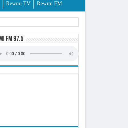
Rewmi TV
Rewmi FM
i FM 97.5
-t-il explosé ?
onomique et sociale du Sénégal