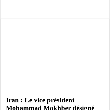
« Quand le mandat s’achève, les discours ne suffisent plus » (Mamadou AW-Cand
Touba : convaincue d’avoir été empoisonnée, Amy Dione désigne le coupable av
Le Sénégal bénéficie de trois nouveaux financements de la Banque mondiale d’u
Linguère : Un élève de 14 ans meurt noyé dans un bassin de rétention
Gamou 1448 H / 2026 : le Comité scientifique dévoile les fondements du thème c
Assemblée nationale : Sonko valide onze dossiers chauds
Passation de service au 3FPT : Soulèye Kane officiellement installé, il décline s
La communauté mouride en deuil : Sokhna Mame Amy Mbacké, fille de Serigne 
Iran : Le vice président
Mohammad Mokhber désigné