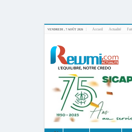
Uploader By Gse7en
Linux rewmi 5.15.0-164-generic #174-Ubuntu SMP Fri Nov 14 20:25:16 UTC 2
Accueil
Actualité
Fai
VENDREDI , 7 AOÛT 2026