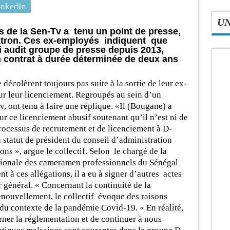
inkedIn
U
rs de la Sen-Tv a tenu un point de presse,
patron. Ces ex-employés indiquent que
i audit groupe de presse depuis 2013,
n contrat à durée déterminée de deux ans
 décolèrent toujours pas suite à la sortie de leur ex-
sur leur licenciement. Regroupés au sein d’un
, ont tenu à faire une réplique. «Il (Bougane) a
ur ce licenciement abusif soutenant qu’il n’est ni de
processus de recrutement et de licenciement à D-
statut de président du conseil d’administration
ions », argue le collectif. Selon le chargé de la
tionale des cameramen professionnels du Sénégal
 à ces allégations, il a eu à signer d’autres actes
r général. « Concernant la continuité de la
enouvellement, le collectif évoque des raisons
u contexte de la pandémie Covid-19. « En réalité,
rner la réglementation et de continuer à nous