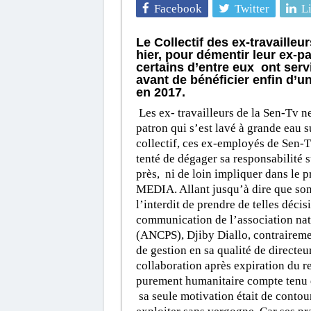
Facebook
Twitter
L
Le Collectif des ex-travailleu
hier, pour démentir leur ex-
certains d’entre eux ont serv
avant de bénéficier enfin d’u
en 2017.
Les ex- travailleurs de la Sen-Tv ne
patron qui s’est lavé à grande eau 
collectif, ces ex-employés de Sen-Tv
tenté de dégager sa responsabilité s
près, ni de loin impliquer dans le 
MEDIA. Allant jusqu’à dire que son 
l’interdit de prendre de telles décis
communication de l’association na
(ANCPS), Djiby Diallo, contrairement
de gestion en sa qualité de directeu
collaboration après expiration du r
purement humanitaire compte tenu d
sa seule motivation était de contou