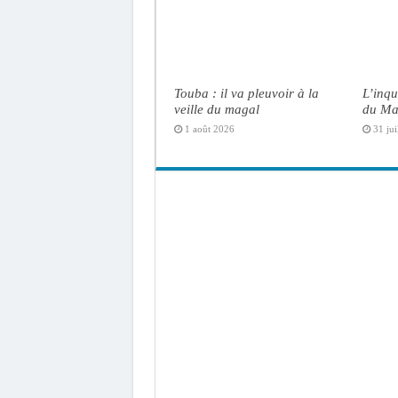
Touba : il va pleuvoir à la
L’inqu
veille du magal
du Ma
1 août 2026
31 jui