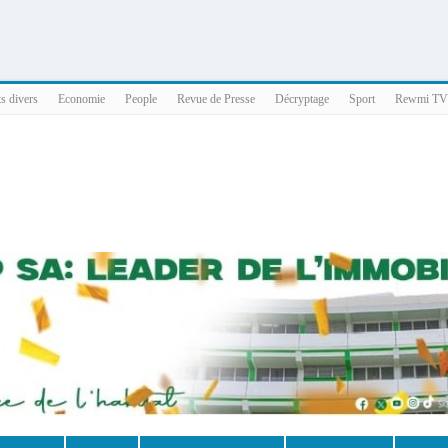
025 x86_64
ts divers
Economie
People
Revue de Presse
Décryptage
Sport
Rewmi TV