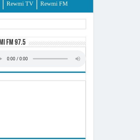
Rewmi TV
Rewmi FM
i FM 97.5
ursuites