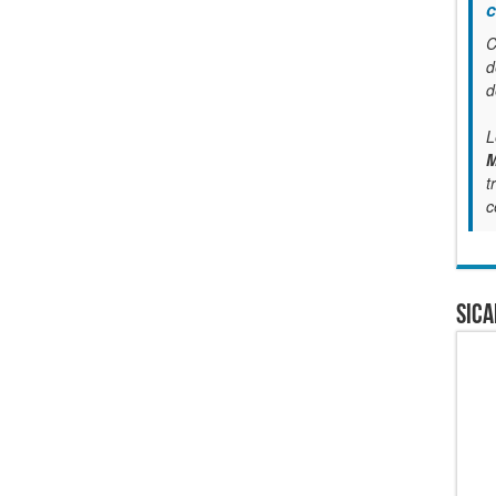
c
C
d
d
L
M
t
c
SICA