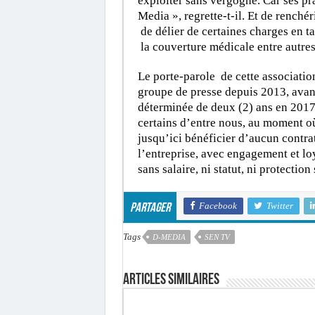
exploiter sans vergogne. Car ses pr
Media », regrette-t-il. Et de rench
de délier de certaines charges en 
la couverture médicale entre autres
Le porte-parole de cette associatio
groupe de presse depuis 2013, avant
déterminée de deux (2) ans en 2017
certains d’entre nous, au moment où
jusqu’ici bénéficier d’aucun contra
l’entreprise, avec engagement et loy
sans salaire, ni statut, ni protection 
Facebook
Twitter
Partager
Tags
D-MEDIA
SEN TV
Articles similaires