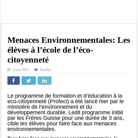
Moustapha Dramé rejoint Pastef
Crise en Guinée Bissau : la médiation sénégalaise a présenté les contours de son
Un déficit de 128,9 milliards de francs CFA de la balance commerciale en juin
Scandale de pédophilie, acte contre nature : Un coach de football démasqué pour
Menaces Environnementales: Les
Banditisme : Fily Sané, ancien Lieutenant du célèbre Ino, de nouveau Interpellé
élèves à l’école de l’éco-
Affaire Farba Ngom : La balle, dans le camp du procureur financier
citoyenneté
Succession de Pape Thiaw : la bombe à retardement qui menace la FSF
4 mai 2023
Société
Baisse des réserves de sang : au CNTS de Dakar, des citoyens répondent à l’appe
Le programme de formation et d’éducation à la
eco-citoyenneté (Profeci) a été lancé hier par le
ministère de l’environnement et du
développement durable. Ledit programme initié
par les Frères Guisse pour une durée de 3 ans,
cible les élèves pour faire face aux menaces
environnementales.