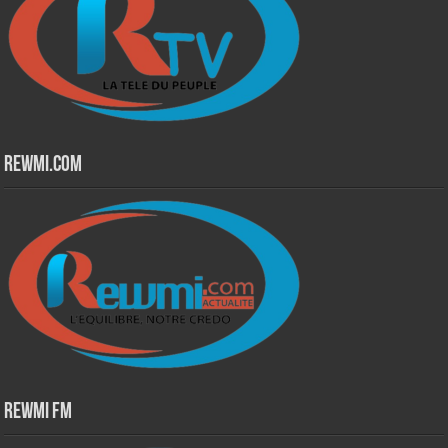
Rewmi.Com
Rewmi Fm