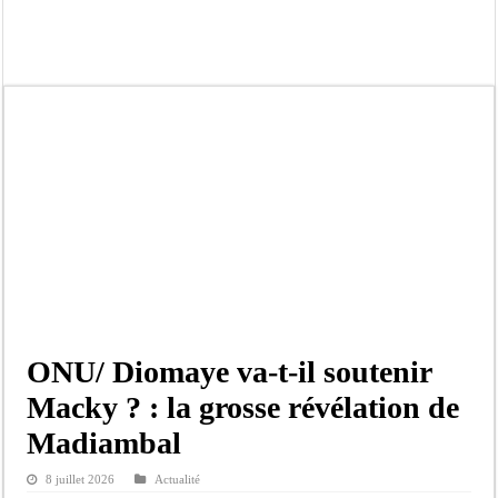
Moustapha Dramé rejoint Pastef
Crise en Guinée Bissau : la médiation sénégalaise a présenté les contours de son
Un déficit de 128,9 milliards de francs CFA de la balance commerciale en juin
Scandale de pédophilie, acte contre nature : Un coach de football démasqué pour
Banditisme : Fily Sané, ancien Lieutenant du célèbre Ino, de nouveau Interpellé
Affaire Farba Ngom : La balle, dans le camp du procureur financier
Succession de Pape Thiaw : la bombe à retardement qui menace la FSF
Baisse des réserves de sang : au CNTS de Dakar, des citoyens répondent à l’appe
ONU/ Diomaye va-t-il soutenir
Macky ? : la grosse révélation de
Madiambal
8 juillet 2026
Actualité