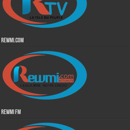
Rewmi.Com
Rewmi Fm