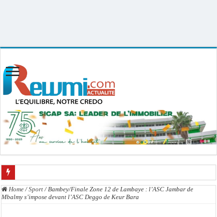
Uploader By Gse7en
Linux rewmi 5.15.0-164-generic #174-Ubuntu SMP Fri Nov 14 20:25:16 UTC
2025 x86_64
Chavirement d’une pirogue à Djibonker: une fillette décède, des rescapés dans u
Home
/
Sport
/
Bambey/Finale Zone 12 de Lambaye : l’ASC Jambar de
Mbalmy s’impose devant l’ASC Deggo de Keur Bara
Hajj 2027 : le RENOPHUS lance officiellement les préparatifs sous l’égide de l