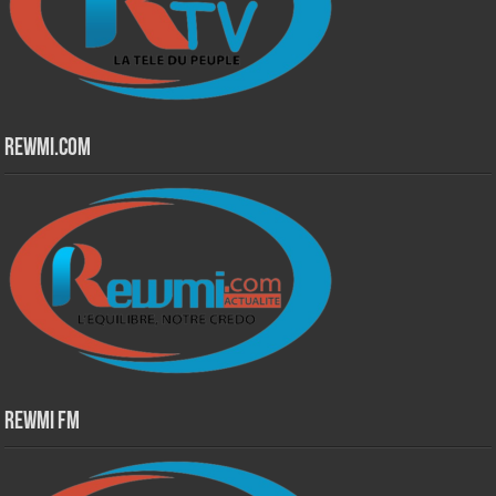
Rewmi.Com
Rewmi Fm