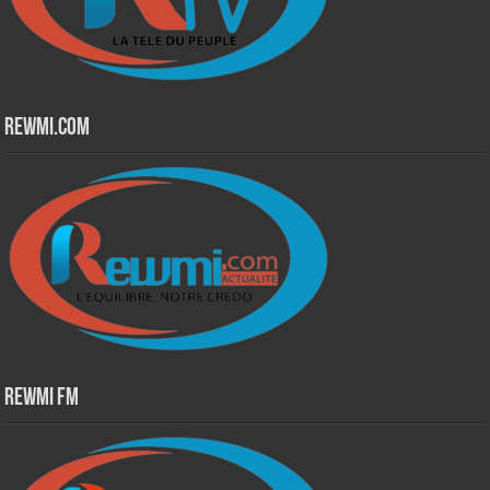
Rewmi.Com
Rewmi Fm