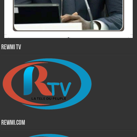
Rewmi TV
Rewmi.Com