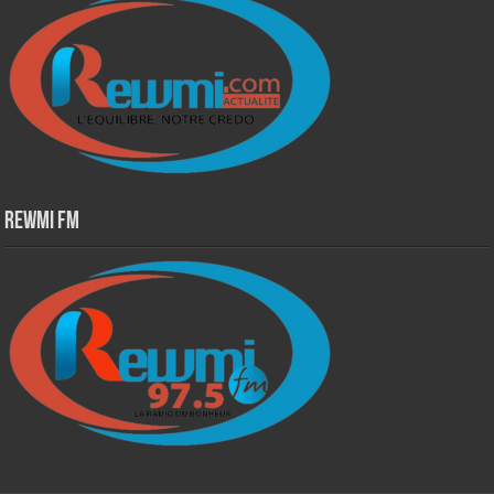
Rewmi Fm