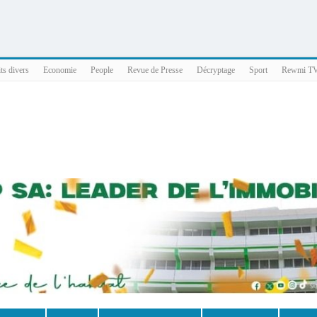
025 x86_64
ts divers
Economie
People
Revue de Presse
Décryptage
Sport
Rewmi T