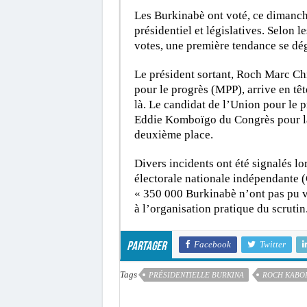
Les Burkinabè ont voté, ce dimanch
présidentiel et législatives. Selon 
votes, une première tendance se dé
Le président sortant, Roch Marc C
pour le progrès (MPP), arrive en têt
là. Le candidat de l’Union pour le 
Eddie Komboïgo du Congrès pour la 
deuxième place.
Divers incidents ont été signalés lo
électorale nationale indépendante 
« 350 000 Burkinabè n’ont pas pu vot
à l’organisation pratique du scrutin
Facebook
Twitter
Partager
Tags
PRÉSIDENTIELLE BURKINA
ROCH KABO