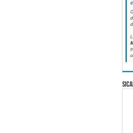
c
C
d
d
L
M
t
c
SICA