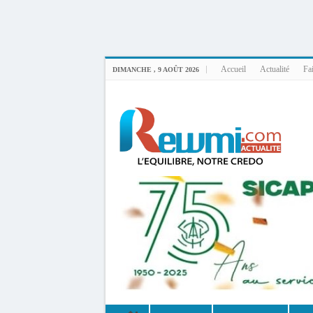
Uploader By Gse7en
Linux rewmi 5.15.0-164-generic #174-Ubuntu SMP Fri Nov 14 20:25:16 UTC 2
Accueil
Actualité
Fai
DIMANCHE , 9 AOÛT 2026