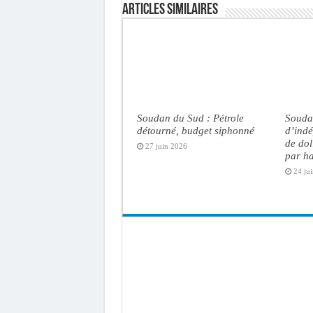
Articles similaires
Soudan du Sud : Pétrole
Souda
détourné, budget siphonné
d’indé
de dol
27 juin 2026
par ha
24 ju