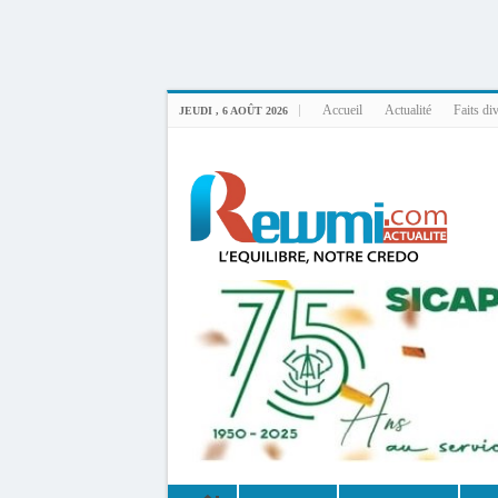
Uploader By Gse7en
Linux rewmi 5.15.0-164-generic #174-Ubuntu SMP Fri Nov 14 20:25:16 UTC 2
Accueil
Actualité
Faits di
JEUDI , 6 AOÛT 2026