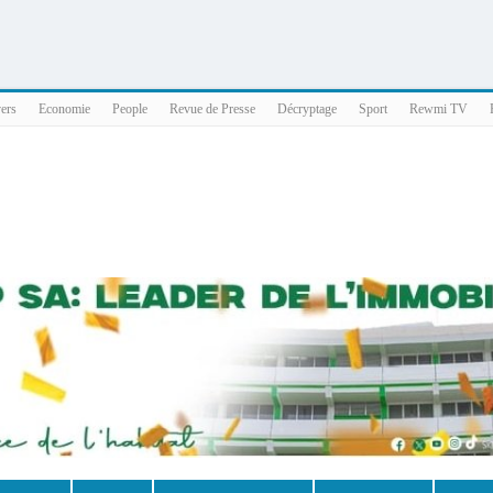
025 x86_64
vers
Economie
People
Revue de Presse
Décryptage
Sport
Rewmi TV