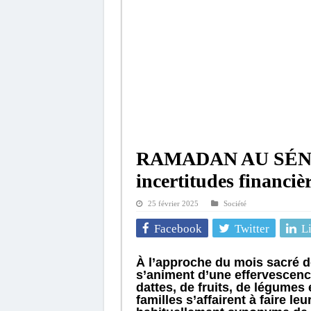
RAMADAN AU SÉNÉGA
incertitudes financiè
25 février 2025
Société
Facebook
Twitter
L
À l’approche du mois sacré 
s’animent d’une effervescenc
dattes, de fruits, de légumes 
familles s’affairent à faire l