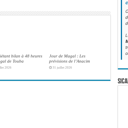
c
C
d
d
L
M
t
c
iétant bilan à 48 heures
Jour de Magal : Les
gal de Touba
prévisions de l’Anacim
llet 2026
31 juillet 2026
SICA