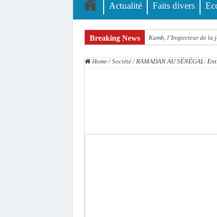
Actualité
Faits divers
Ec
Breaking News
Kamb, l’Inspecteur de la j
« Quand le mandat s’achèv
Home
/
Société
/
RAMADAN AU SÉNÉGAL: Entre pr
Touba : convaincue d’avo
Le Sénégal bénéficie de 
Linguère : Un élève de 14
Gamou 1448 H / 2026 : le 
Assemblée nationale : Son
Passation de service au 3F
La communauté mouride en
Élections territoriales : 