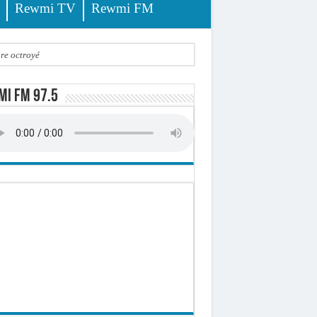
Rewmi TV
Rewmi FM
ire octroyé
d)
i FM 97.5
 milliards de francs CFA