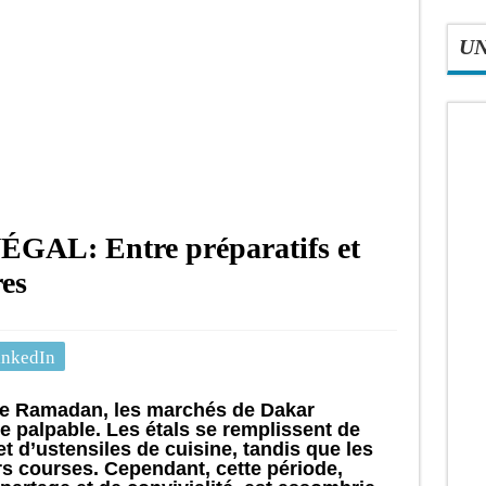
U
L: Entre préparatifs et
res
inkedIn
de Ramadan, les marchés de Dakar
e palpable. Les étals se remplissent de
et d’ustensiles de cuisine, tandis que les
eurs courses. Cependant, cette période,