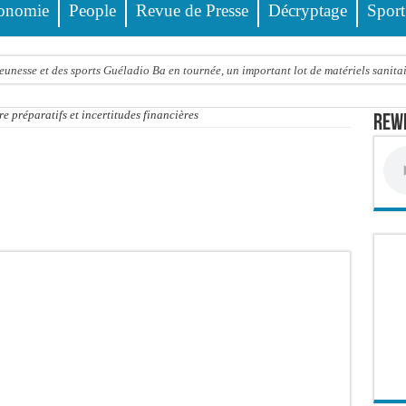
onomie
People
Revue de Presse
Décryptage
Sport
eunesse et des sports Guéladio Ba en tournée, un important lot de matériels sanita
e, les discours ne suffisent plus » (Mamadou AW-Candidat à la mairie de Golf Su
éparatifs et incertitudes financières
Rewm
ir été empoisonnée, Amy Dione désigne le coupable avant de mourir
trois nouveaux financements de la Banque mondiale d’un montant global de 220,71
 ans meurt noyé dans un bassin de rétention
Comité scientifique dévoile les fondements du thème central
ko valide onze dossiers chauds
PT : Soulèye Kane officiellement installé, il décline ses orientations
 deuil : Sokhna Mame Amy Mbacké, fille de Serigne Mountakha, rappelée à Dieu
le FDR dénonce un « report de fait » et exige une concertation politique immédiate