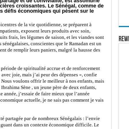
artage et de convivialité, est assombrie
cières croissantes. Le Sénégal, comme de
es défis économiques qui pèsent sur le
icentres de la vie quotidienne, se préparent à
impatients, exposent leurs produits avec soin,
ruits frais, les légumes de saison, et les viandes sont
REW
es sénégalaises, conscientes que le Ramadan est un
nt de remplir leurs paniers, malgré la hausse des
période de spiritualité accrue et de renforcement
 avec joie, mais j’ai peur des dépenses », confie
 Nous voulons offrir le meilleur à nos enfants, mais
 Ibrahima Sène , un jeune père de deux enfants,
e année, j’essaie de faire mieux que l’année
économique actuelle, je ne sais pas comment je vais
ité partagée par de nombreux Sénégalais : l’envie
iguant dans un contexte économique difficile. Le