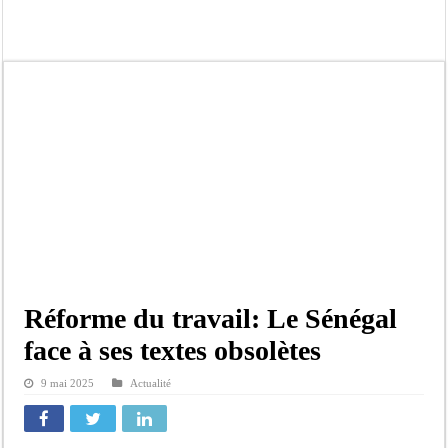
Tribunal de Dakar: Le verdict tombe pour Lamignou Darou, Oustaze Thiep et N
Candidature de Macky à l’ONU: le soutien de Diomaye «est venu un peu tard», 
Diamniadio : l’entreprise Sen Oscar perd un hangar de deux hectares dans un vi
Affaire F. B. G. : le point de presse Jamra reporté à la demande de ses avocats
Election à l’ONU: Macky Sall est «celui qui est en plus grande difficulté», anal
SENELEC : La torche qui balise l’émergence sénégalaise
KIIRAAY AU PALAIS — PASTEF À L’ASSEMBLÉE — LE FRAPP SUR LE FRONT POP
Électrification rurale : Thierno Alia MBENGUE plaide pour une énergie au serv
Réforme du travail: Le Sénégal
face à ses textes obsolètes
9 mai 2025
Actualité