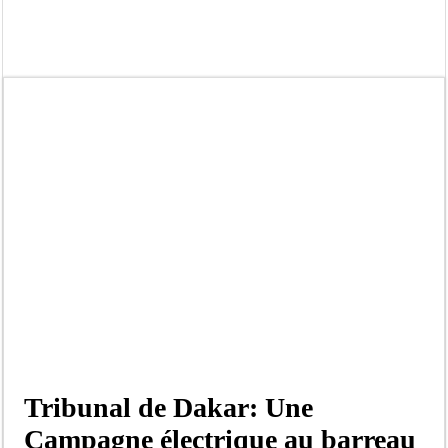
Affaire Pape Cheikh Diallo et Cie : Ousmane Kane prédit une « cascade de relax
Moustapha Dramé rejoint Pastef
Crise en Guinée Bissau : la médiation sénégalaise a présenté les contours de son
Un déficit de 128,9 milliards de francs CFA de la balance commerciale en juin
Scandale de pédophilie, acte contre nature : Un coach de football démasqué pour
Banditisme : Fily Sané, ancien Lieutenant du célèbre Ino, de nouveau Interpellé
Affaire Farba Ngom : La balle, dans le camp du procureur financier
Succession de Pape Thiaw : la bombe à retardement qui menace la FSF
Tribunal de Dakar: Une
Campagne électrique au barreau