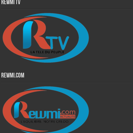
Rewmi TV
Rewmi.Com