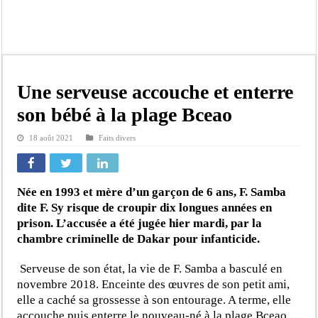
Afrobasket U18 féminine : les Lioncelles chutent encore
Ziguinchor : électrocution du bétail, catastrophe évitée de justesse
Affaire Khadim Ba : L’action publique éteinte, le PDG de Locafrique recouvre la
Aide aux ménages vulnérables : 92 976 ménages ciblés, 135 000 FCFA prévus p
Une serveuse accouche et enterre
Secteur extractif au Sénégal : 303 milliards de FCFA de revenus générés par au
son bébé à la plage Bceao
AfroBasket U18 masculin : le Sénégal domine le Rwanda et réussit son entrée en
18 août 2021
Faits divers
Fatick : Un carambolage entre trois véhicules fait deux blessés, dont un grave
Bilan Magal de Touba : 244 interpellations, 110 déferrements, 2,4 millions FCF
Née en 1993 et mère d’un garçon de 6 ans, F. Samba
dite F. Sy risque de croupir dix longues années en
prison. L’accusée a été jugée hier mardi, par la
chambre criminelle de Dakar pour infanticide.
Serveuse de son état, la vie de F. Samba a basculé en
novembre 2018. Enceinte des œuvres de son petit ami,
elle a caché sa grossesse à son entourage. A terme, elle
accouche puis enterre le nouveau-né à la plage Bceao