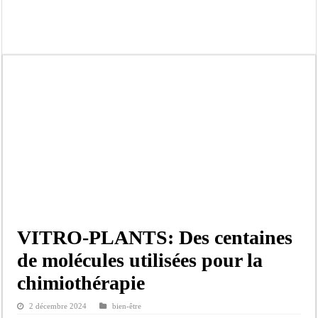
Bilan Magal de Touba : 244 interpellations, 110 déferrements, 2,4 millions FCF
Tragédie à Guinaw-Rails Sud : il poignarde à mort son frère aîné
Prétendu contrat de 50 millions FCFA : la LONASE dément tout lien avec « Fénia
Assemblée nationale : une session extraordinaire convoquée sur les exonérations 
Don de sang : Pastef lance un appel à ses militants, sympathisants et à l’ensemb
Chavirement d’une pirogue à Djibonker: une fillette décède, des rescapés dans u
Hajj 2027 : le RENOPHUS lance officiellement les préparatifs sous l’égide de l
Kamb, l’Inspecteur de la jeunesse et des sports Guéladio Ba en tournée, un impor
VITRO-PLANTS: Des centaines
de molécules utilisées pour la
chimiothérapie
2 décembre 2024
bien-être