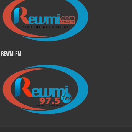
Rewmi Fm