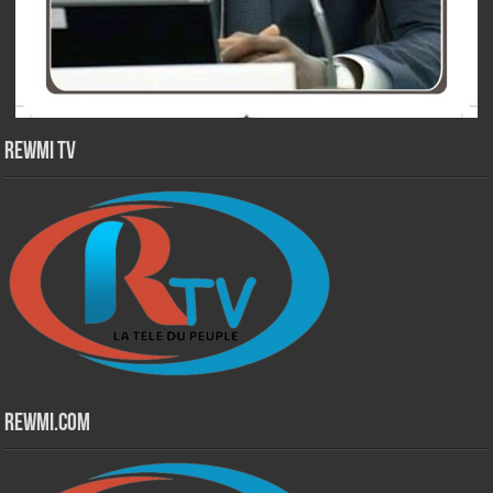
Rewmi TV
Rewmi.Com