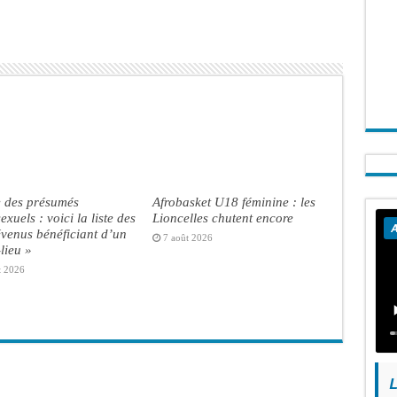
e des présumés
Afrobasket U18 féminine : les
xuels : voici la liste des
Lioncelles chutent encore
A
venus bénéficiant d’un
7 août 2026
lieu »
t 2026
L