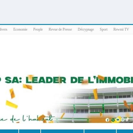
025 x86_64
divers
Economie
People
Revue de Presse
Décryptage
Sport
Rewmi TV