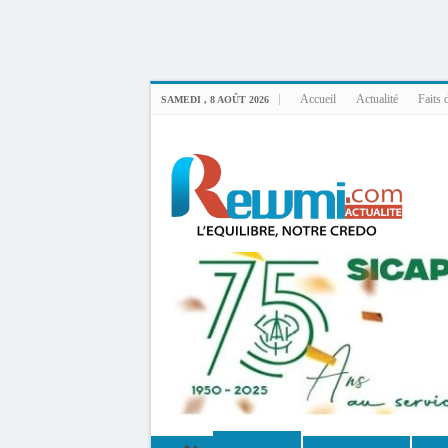
Uploader By Gse7en
Linux rewmi 5.15.0-164-generic #174-Ubuntu SMP Fri Nov 14 20:25:16 UTC 2
Accueil
Actualité
Faits 
SAMEDI , 8 AOÛT 2026