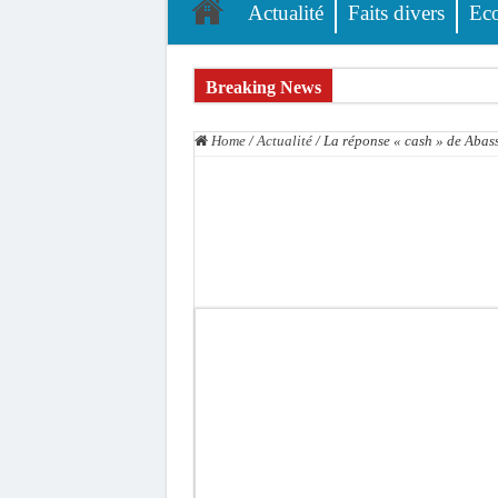
Actualité
Faits divers
Ec
Breaking News
L’accusation de transmission du VIH écartée : A
Home
/
Actualité
/
La réponse « cash » de Abass
Affaire des présumés homosexuels : voici la liste
Afrobasket U18 féminine : les Lioncelles chutent
Ziguinchor : électrocution du bétail, catastrophe
Affaire Khadim Ba : L’action publique éteinte, l
Aide aux ménages vulnérables : 92 976 ménages 
Secteur extractif au Sénégal : 303 milliards de
AfroBasket U18 masculin : le Sénégal domine le R
Fatick : Un carambolage entre trois véhicules fa
Bilan Magal de Touba : 244 interpellations, 110