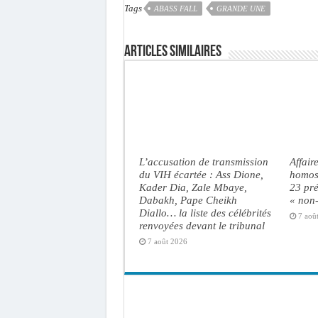
Tags
ABASS FALL
GRANDE UNE
Articles similaires
L’accusation de transmission
Affair
du VIH écartée : Ass Dione,
homose
Kader Dia, Zale Mbaye,
23 pré
Dabakh, Pape Cheikh
« non-
Diallo… la liste des célébrités
7 aoû
renvoyées devant le tribunal
7 août 2026