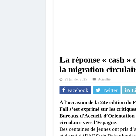
La réponse « cash » d
la migration circula
29 janvier 2025
Actualité
Facebook
Twitter
L
À l’occasion de la 24e édition du 
Fall s’est exprimé sur les critique
Bureaux d’Accueil, d’Orientation 
circulaire vers l’Espagne
.
Des centaines de jeunes ont pris d’a
et de suivi (BAOS) de Dakar lundi de