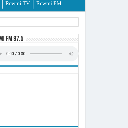
Rewmi TV
Rewmi FM
tés renvoyées devant le tribunal
i FM 97.5