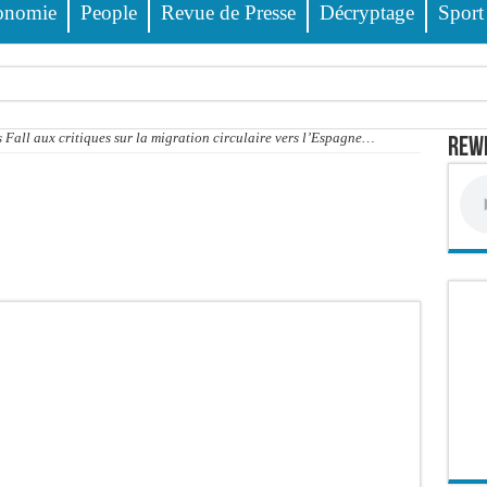
onomie
People
Revue de Presse
Décryptage
Sport
ss Dione, Kader Dia, Zale Mbaye, Dabakh, Pape Cheikh Diallo… la liste des célébri
 Fall aux critiques sur la migration circulaire vers l’Espagne…
Rewm
 des 23 prévenus bénéficiant d’un « non-lieu »
 encore
 évitée de justesse
e PDG de Locafrique recouvre la liberté
ciblés, 135 000 FCFA prévus pour chaque famille
 FCFA de revenus générés par au premier semestre 2025
wanda et réussit son entrée en lice
it deux blessés, dont un grave
 déferrements, 2,4 millions FCFA d’amendes (Police)