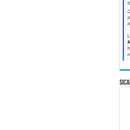
c
C
d
d
L
M
t
c
SICA