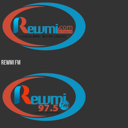
Rewmi Fm