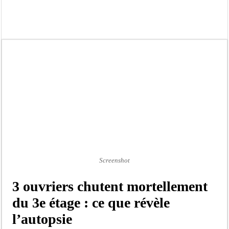
Ousmane Sonko crache ses vérités à Diomaye: « Des vies ne sont pas tombées p
Élections municipales : le calendrier fait débat
Gamou de Tivaouane 2026 : Habib Sy Mansour met en garde les influenceurs cont
Tivaouane : les recommandations du Khalife général des Tidianes pour le Gam
Dakar : vaste opération de la Gendarmerie, 60 abris provisoires démantelés et 2
Dahra Djoloff a vibré au rythme réservant un accueil exceptionnel au Présiden
Inondations à Linguère, le ministre Idrissa Samb apporte son soutien aux sinistr
Affaire Pape Cheikh Diallo et Cie : Ousmane Kane prédit une « cascade de relax
Screenshot
3 ouvriers chutent mortellement
du 3e étage : ce que révèle
l’autopsie