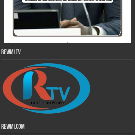
Rewmi TV
Rewmi.Com