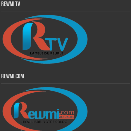
Rewmi TV
Rewmi.Com