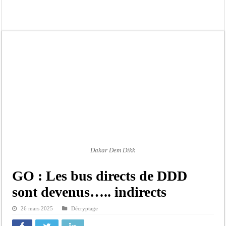
Bilan Magal de Touba : 244 interpellations, 110 déferrements, 2,4 millions FCF
Tragédie à Guinaw-Rails Sud : il poignarde à mort son frère aîné
Prétendu contrat de 50 millions FCFA : la LONASE dément tout lien avec « Fénia
Assemblée nationale : une session extraordinaire convoquée sur les exonérations 
Don de sang : Pastef lance un appel à ses militants, sympathisants et à l’ensemb
Chavirement d’une pirogue à Djibonker: une fillette décède, des rescapés dans u
Hajj 2027 : le RENOPHUS lance officiellement les préparatifs sous l’égide de l
Kamb, l’Inspecteur de la jeunesse et des sports Guéladio Ba en tournée, un impor
Dakar Dem Dikk
GO : Les bus directs de DDD
sont devenus….. indirects
26 mars 2025
Décryptage