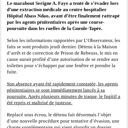
Le marabout Serigne A. Faye a tenté de s’évader lors
d’une extraction médicale au centre hospitalier
Hôpital Abass Ndao, avant d’être finalement rattrapé
par les agents pénitentiaires après une course-
poursuite dans les ruelles de la Gueule-Tapée.
Selon les informations rapportées par L’Observateur, les
faits se sont produits jeudi dernier. Détenu à la Maison
d’arrêt et de correction de Prison de Rebeuss, le mis en
cause aurait profité d’une autorisation de se rendre aux
toilettes pour s’échapper par une fenêtre et prendre la
fuite.
Son absence ayant été rapidement constatée, les agents
pénitentiaires se sont immédiatement lancés à sa
poursuite. Après plusieurs minutes de traque, le fugitif a
été repris et maîtrisé de justesse.
Replacé sous écrou, le détenu fait désormais l’objet
d’une nouvelle procédure pour tentative d’évasion, une
charge supplémentaire qui vient alourdir un dossier