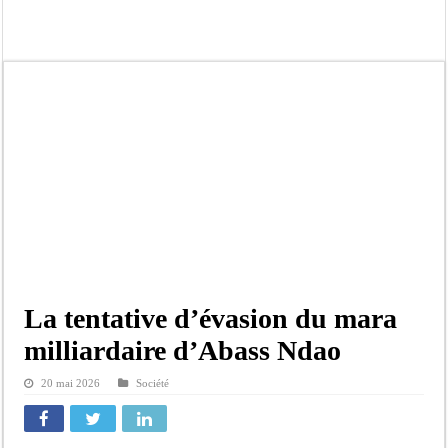
« Quand le mandat s’achève, les discours ne suffisent plus » (Mamadou AW-Cand
Touba : convaincue d’avoir été empoisonnée, Amy Dione désigne le coupable av
Le Sénégal bénéficie de trois nouveaux financements de la Banque mondiale d’u
Linguère : Un élève de 14 ans meurt noyé dans un bassin de rétention
Gamou 1448 H / 2026 : le Comité scientifique dévoile les fondements du thème c
Assemblée nationale : Sonko valide onze dossiers chauds
Passation de service au 3FPT : Soulèye Kane officiellement installé, il décline s
La communauté mouride en deuil : Sokhna Mame Amy Mbacké, fille de Serigne 
La tentative d’évasion du mara
milliardaire d’Abass Ndao
20 mai 2026
Société