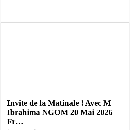
Scandale de pédophilie, acte contre nature : Un coach de football démasqué pour
Banditisme : Fily Sané, ancien Lieutenant du célèbre Ino, de nouveau Interpellé
Affaire Farba Ngom : La balle, dans le camp du procureur financier
Succession de Pape Thiaw : la bombe à retardement qui menace la FSF
Baisse des réserves de sang : au CNTS de Dakar, des citoyens répondent à l’appe
Un tribunal américain bloque la construction de la salle de bal de Trump à la 
Nécrologie : Décès de Djibril Dièye, animateur de l’émission « Auto Mag » sur 
Affaire Pape Cheikh Diallo et Cie : le Parquet fait appel après le non-lieu acco
Invite de la Matinale ! Avec M
Ibrahima NGOM 20 Mai 2026
Fr…