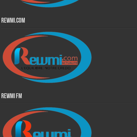
Rewmi.Com
Rewmi Fm