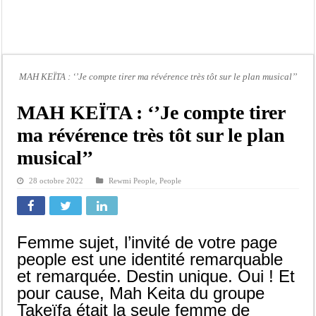
Bilan Magal de Touba : 244 interpellations, 110 déferrements, 2,4 millions FCF
Tragédie à Guinaw-Rails Sud : il poignarde à mort son frère aîné
Prétendu contrat de 50 millions FCFA : la LONASE dément tout lien avec « Fénia
Assemblée nationale : une session extraordinaire convoquée sur les exonérations 
MAH KEÏTA : ‘’Je compte tirer ma révérence très tôt sur le plan musical’’
Don de sang : Pastef lance un appel à ses militants, sympathisants et à l’ensemb
MAH KEÏTA : ‘’Je compte tirer
Chavirement d’une pirogue à Djibonker: une fillette décède, des rescapés dans u
ma révérence très tôt sur le plan
Hajj 2027 : le RENOPHUS lance officiellement les préparatifs sous l’égide de l
musical’’
Kamb, l’Inspecteur de la jeunesse et des sports Guéladio Ba en tournée, un impor
28 octobre 2022
Rewmi People
,
People
Femme sujet, l’invité de votre page
people est une identité remarquable
et remarquée. Destin unique. Oui ! Et
pour cause, Mah Keita du groupe
Takeïfa était la seule femme de