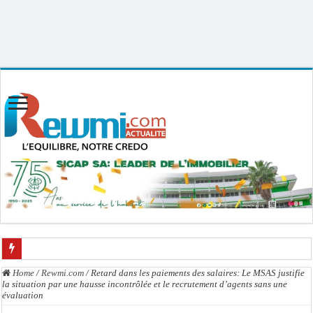
Uploader By Gse7en
Linux rewmi 5.15.0-164-generic #174-Ubuntu SMP Fri Nov 14 20:25:16 UTC
2025 x86_64
Kamb, l’Inspecteur de la jeunesse et des sports Guéladio Ba en tournée, un impor
Home
/
Rewmi.com
/
Retard dans les paiements des salaires: Le MSAS justifie
la situation par une hausse incontrôlée et le recrutement d’agents sans une
« Quand le mandat s’achève, les discours ne suffisent plus » (Mamadou AW-Cand
évaluation