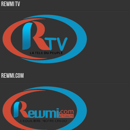
Rewmi TV
Rewmi.Com