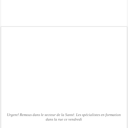
Touba : convaincue d’avoir été empoisonnée, Amy Dione désigne le coupable av
Le Sénégal bénéficie de trois nouveaux financements de la Banque mondiale d’u
Linguère : Un élève de 14 ans meurt noyé dans un bassin de rétention
Gamou 1448 H / 2026 : le Comité scientifique dévoile les fondements du thème c
Assemblée nationale : Sonko valide onze dossiers chauds
Passation de service au 3FPT : Soulèye Kane officiellement installé, il décline s
La communauté mouride en deuil : Sokhna Mame Amy Mbacké, fille de Serigne 
Élections territoriales : le FDR dénonce un « report de fait » et exige une conce
Urgent! Remous dans le secteur de la Santé: Les spécialistes en formation
dans la rue ce vendredi