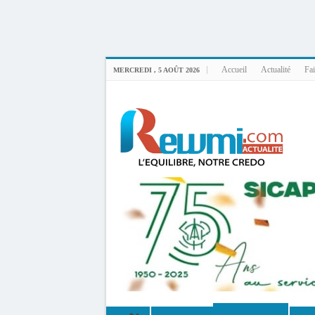
Uploader By Gse7en
Linux rewmi 5.15.0-164-generic #174-Ubuntu SMP Fri Nov 14 20:25:16 UTC 2
Accueil
Actualité
Fai
MERCREDI , 5 AOÛT 2026