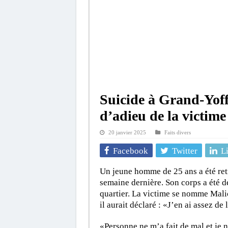
Suicide à Grand-Yoff 
d’adieu de la victime
20 janvier 2025
Faits divers
Facebook
Twitter
L
Un jeune homme de 25 ans a été ret
semaine dernière. Son corps a été d
quartier. La victime se nomme Malick
il aurait déclaré : «J’en ai assez de 
«Personne ne m’a fait de mal et je n