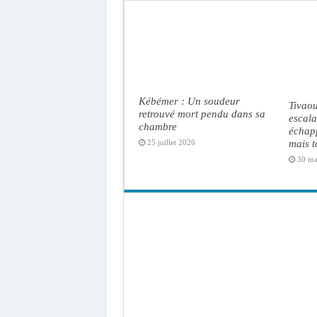
Kébémer : Un soudeur
Tivaou
retrouvé mort pendu dans sa
escal
chambre
échap
mais t
25 juillet 2026
30 ma