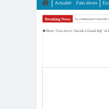
Actualité
Faits divers
Ec
Breaking News
La communauté mouride en
Élections territoriales : 
Home
/
Faits divers
/
Suicide à Grand-Yoff : la 
Tribunal de Dakar: Le ve
Candidature de Macky à l
Diamniadio : l’entreprise
Affaire F. B. G. : le poin
Election à l’ONU: Macky S
SENELEC : La torche qui 
KIIRAAY AU PALAIS — PA
Électrification rurale : 