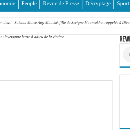
onomie
People
Revue de Presse
Décryptage
Sport
 deuil : Sokhna Mame Amy Mbacké, fille de Serigne Mountakha, rappelée à Dieu
le FDR dénonce un « report de fait » et exige une concertation politique immédiate
bouleversante lettre d’adieu de la victime
Rewm
rdict tombe pour Lamignou Darou, Oustaze Thiep et Ndiaye Touba
’ONU: le soutien de Diomaye «est venu un peu tard», selon Pr Carlos Lopez
 Sen Oscar perd un hangar de deux hectares dans un violent incendie
t de presse Jamra reporté à la demande de ses avocats
all est «celui qui est en plus grande difficulté», analyse Carlos Lopez
balise l’émergence sénégalaise
STEF À L’ASSEMBLÉE — LE FRAPP SUR LE FRONT POPULAIRE : Le « PROJET » a
Thierno Alia MBENGUE plaide pour une énergie au service de la transformation éc