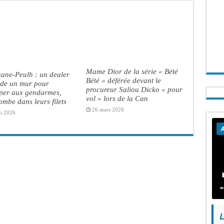
Mame Dior de la série « Bété
ane-Peulh : un dealer
Bété » déférée devant le
ade un mur pour
procureur Saliou Dicko « pour
per aux gendarmes,
vol » lors de la Can
ombe dans leurs filets
26 mars 2026
i 2026
A
L