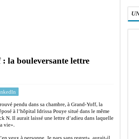
U
: la bouleversante lettre
inkedIn
rouvé pendu dans sa chambre, à Grand-Yoff, la
éposé à l’hôpital Idrissa Pouye situé dans le même
 N. Il aurait laissé une lettre d’adieu dans laquelle
la vie».
’en veux à personne. Je pars sans regret», aurait-il