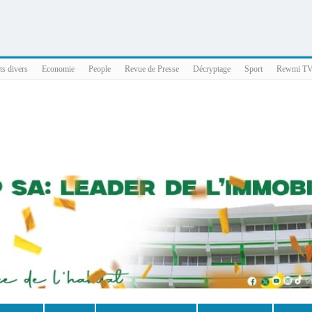
025 x86_64
ts divers
Economie
People
Revue de Presse
Décryptage
Sport
Rewmi T