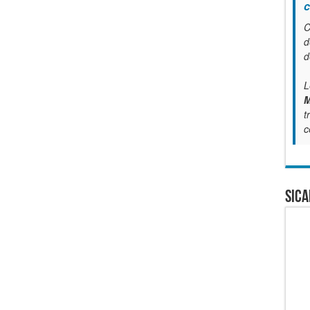
c
C
d
d
L
M
t
c
SICA