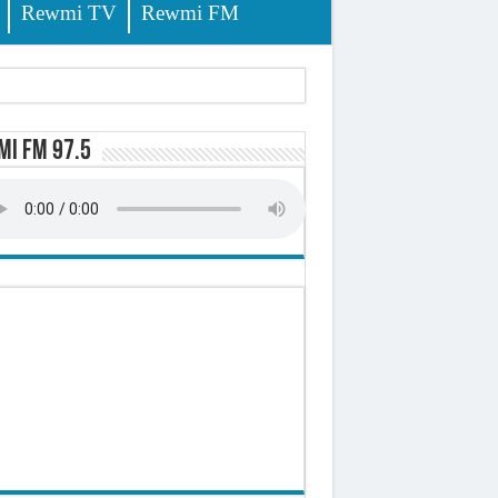
Rewmi TV
Rewmi FM
i FM 97.5
-t-il explosé ?
onomique et sociale du Sénégal