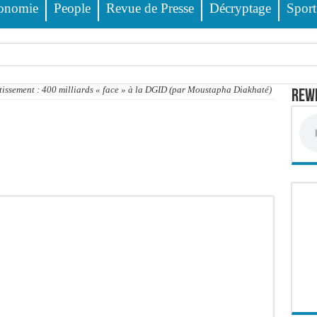
onomie
People
Revue de Presse
Décryptage
Sport
ss Dione, Kader Dia, Zale Mbaye, Dabakh, Pape Cheikh Diallo… la liste des célébri
stissement : 400 milliards « face » à la DGID (par Moustapha Diakhaté)
Rewm
 des 23 prévenus bénéficiant d’un « non-lieu »
 encore
 évitée de justesse
e PDG de Locafrique recouvre la liberté
ciblés, 135 000 FCFA prévus pour chaque famille
 FCFA de revenus générés par au premier semestre 2025
wanda et réussit son entrée en lice
it deux blessés, dont un grave
 déferrements, 2,4 millions FCFA d’amendes (Police)