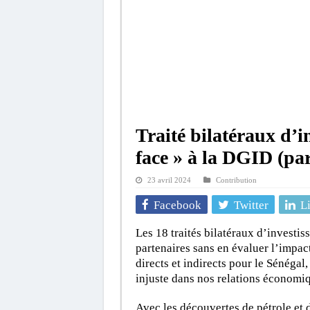
Traité bilatéraux d’i
face » à la DGID (p
23 avril 2024
Contribution
Facebook
Twitter
L
Les 18 traités bilatéraux d’investi
partenaires sans en évaluer l’impac
directs et indirects pour le Sénégal
injuste dans nos relations économiq
Avec les découvertes de pétrole et 