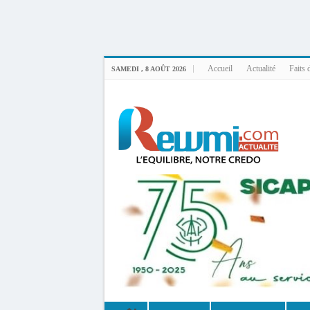
Uploader By Gse7en
Linux rewmi 5.15.0-164-generic #174-Ubuntu SMP Fri Nov 14 20:25:16 UTC 2
Accueil
Actualité
Faits 
SAMEDI , 8 AOÛT 2026