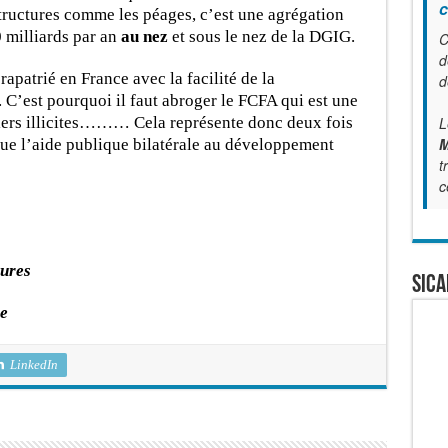
c
structures comme les péages, c’est une agrégation
0 milliards par an
au nez
et sous le nez de la DGIG.
C
d
patrié en France avec la facilité de la
d
 C’est pourquoi il faut abroger le FCFA qui est une
ciers illicites……… Cela représente donc deux fois
L
M
que l’aide publique bilatérale au développement
t
c
tures
SICA
ue
LinkedIn