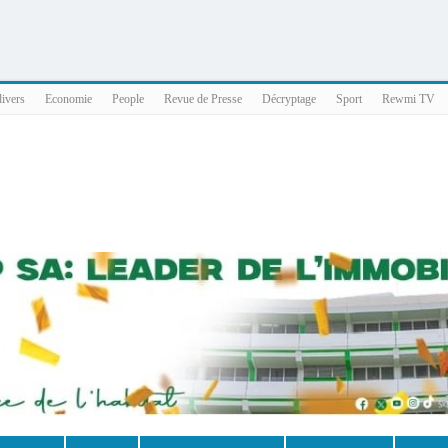
025 x86_64
divers
Economie
People
Revue de Presse
Décryptage
Sport
Rewmi TV