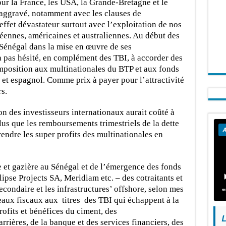
our la France, les USA, la Grande-Bretagne et le
 aggravé, notamment avec les clauses de
 effet dévastateur surtout avec l’exploitation de nos
éennes, américaines et australiennes. Au début des
Sénégal dans la mise en œuvre de ses
’a pas hésité, en complément des TBI, à accorder des
imposition aux multinationales du BTP et aux fonds
s et espagnol. Comme prix à payer pour l’attractivité
s.
on des investisseurs internationaux aurait coûté à
plus que les remboursements trimestriels de la dette
A
ndre les super profits des multinationales en
re et gazière au Sénégal et de l’émergence des fonds
lipse Projects SA, Meridiam etc. – des cotraitants et
secondaire et les infrastructures’ offshore, selon mes
deaux fiscaux aux titres des TBI qui échappent à la
rofits et bénéfices du ciment, des
L
rières, de la banque et des services financiers, des