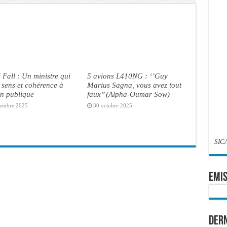
 Fall : Un ministre qui
5 avions L410NG : ‘’Guy
sens et cohérence à
Marius Sagna, vous avez tout
on publique
faux’’ (Alpha-Oumar Sow)
embre 2025
30 octobre 2025
SIC
EMIS
Dern