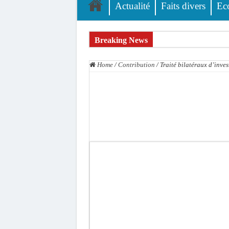
Actualité
Faits divers
Ec
Breaking News
L’accusation de transmission du VIH écartée : A
Home
/
Contribution
/
Traité bilatéraux d’inve
Affaire des présumés homosexuels : voici la liste
Afrobasket U18 féminine : les Lioncelles chutent
Ziguinchor : électrocution du bétail, catastrophe
Affaire Khadim Ba : L’action publique éteinte, l
Aide aux ménages vulnérables : 92 976 ménages 
Secteur extractif au Sénégal : 303 milliards de
AfroBasket U18 masculin : le Sénégal domine le R
Fatick : Un carambolage entre trois véhicules fa
Bilan Magal de Touba : 244 interpellations, 110