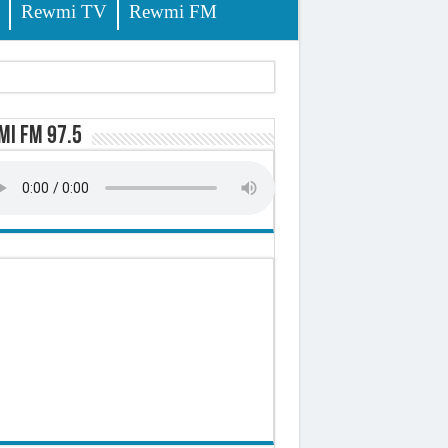
Rewmi TV
Rewmi FM
tés renvoyées devant le tribunal
i FM 97.5