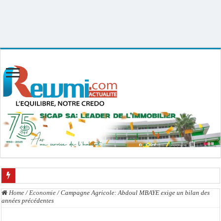
Uploader By Gse7en
Linux rewmi 5.15.0-164-generic #174-Ubuntu SMP Fri Nov 14 20:25:16 UTC
2025 x86_64
L’accusation de transmission du VIH écartée : Ass Dione, Kader Dia, Zale Mbaye
Home
/
Economie
/
Campagne Agricole: Abdoul MBAYE exige un bilan des
années précédentes
Affaire des présumés homosexuels : voici la liste des 23 prévenus bénéficiant d’