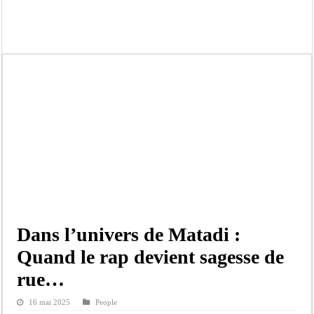
Kamb, l’Inspecteur de la jeunesse et des sports Guéladio Ba en tournée, un impor
« Quand le mandat s’achève, les discours ne suffisent plus » (Mamadou AW-Cand
Touba : convaincue d’avoir été empoisonnée, Amy Dione désigne le coupable av
Le Sénégal bénéficie de trois nouveaux financements de la Banque mondiale d’u
Linguère : Un élève de 14 ans meurt noyé dans un bassin de rétention
Gamou 1448 H / 2026 : le Comité scientifique dévoile les fondements du thème c
Assemblée nationale : Sonko valide onze dossiers chauds
Passation de service au 3FPT : Soulèye Kane officiellement installé, il décline s
Dans l’univers de Matadi :
Quand le rap devient sagesse de
rue…
16 mai 2025
People