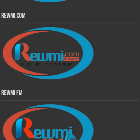
Rewmi.Com
Rewmi Fm