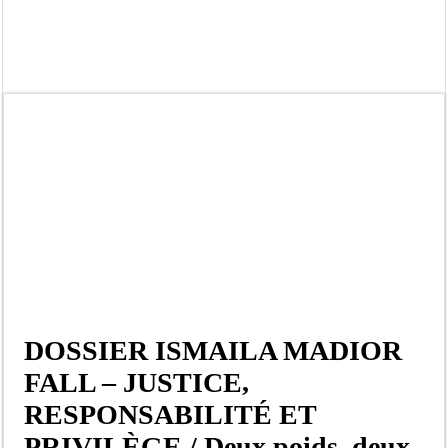
JEUX DE HASARD : UNE SALLE DE JEUX DÉMANTELÉE A KEUR MASSAR
Décès accidentel d’un jeune originaire de Ndouloumadji: le guide religieux 
Un fils d’Aby Ndour blessé dans l’incendie du restaurant Aby’s Garden selon S
Affaire « Un étudiant, un ordinateur » : L’ONG 3D demande à l’OFNAC de s’auto
Barthélémy Dias réclame la dissolution de l’Assemblée nationale
Projet «Un étudiant, Un ordinateur» : pourquoi le parti Pastef demande une en
Titre : Conquête et Conservation du Pouvoir : Quand la Politique atteint ses lim
Marché de colonie de vacances 2026 : L’ARCOP confirme le bien fondé de la p
DOSSIER ISMAILA MADIOR
FALL – JUSTICE,
RESPONSABILITÉ ET
PRIVILÈGE / Deux poids, deux