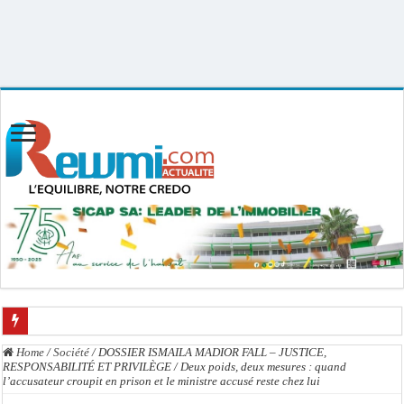
Uploader By Gse7en
Linux rewmi 5.15.0-164-generic #174-Ubuntu SMP Fri Nov 14 20:25:16 UTC
2025 x86_64
Prisons : La fouille à nu désormais bannie à l’admission des détenus
Home
/
Société
/
DOSSIER ISMAILA MADIOR FALL – JUSTICE,
RESPONSABILITÉ ET PRIVILÈGE / Deux poids, deux mesures : quand
Magal de Touba : une députée de Pastef propose un jour férié lorsque le Maga
l’accusateur croupit en prison et le ministre accusé reste chez lui