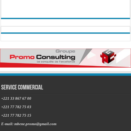
Service commercial
+221 33 867 67 00
+221 77 782 75 03
+221 77 782 75 15
E-mail: mbene.promo@gmail.com