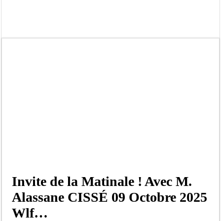
Scandale de pédophilie, acte contre nature : Un coach de football démasqué pour
Banditisme : Fily Sané, ancien Lieutenant du célèbre Ino, de nouveau Interpellé
Affaire Farba Ngom : La balle, dans le camp du procureur financier
Succession de Pape Thiaw : la bombe à retardement qui menace la FSF
Baisse des réserves de sang : au CNTS de Dakar, des citoyens répondent à l’appe
Un tribunal américain bloque la construction de la salle de bal de Trump à la 
Nécrologie : Décès de Djibril Dièye, animateur de l’émission « Auto Mag » sur 
Affaire Pape Cheikh Diallo et Cie : le Parquet fait appel après le non-lieu acco
Invite de la Matinale ! Avec M.
Alassane CISSÉ 09 Octobre 2025
Wlf…