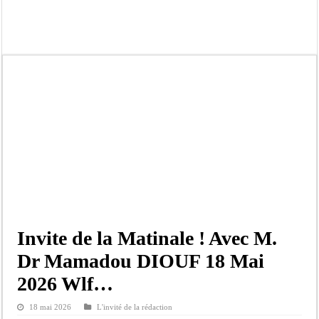
Kamb, l’Inspecteur de la jeunesse et des sports Guéladio Ba en tournée, un impor
« Quand le mandat s’achève, les discours ne suffisent plus » (Mamadou AW-Cand
Touba : convaincue d’avoir été empoisonnée, Amy Dione désigne le coupable av
Le Sénégal bénéficie de trois nouveaux financements de la Banque mondiale d’u
Linguère : Un élève de 14 ans meurt noyé dans un bassin de rétention
Gamou 1448 H / 2026 : le Comité scientifique dévoile les fondements du thème c
Assemblée nationale : Sonko valide onze dossiers chauds
Passation de service au 3FPT : Soulèye Kane officiellement installé, il décline s
Invite de la Matinale ! Avec M.
Dr Mamadou DIOUF 18 Mai
2026 Wlf…
18 mai 2026
L'invité de la rédaction