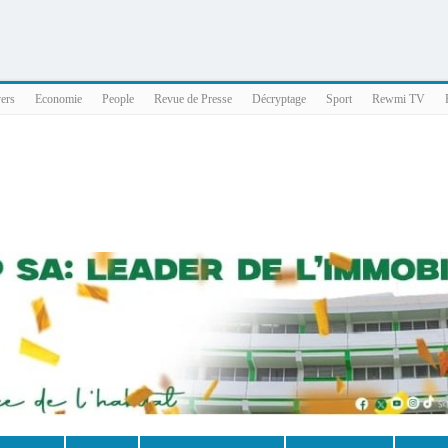
025 x86_64
vers
Economie
People
Revue de Presse
Décryptage
Sport
Rewmi TV