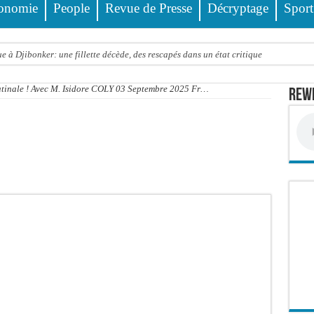
onomie
People
Revue de Presse
Décryptage
Sport
 à Djibonker: une fillette décède, des rescapés dans un état critique
ance officiellement les préparatifs sous l’égide de la Délégation générale au Pè
atinale ! Avec M. Isidore COLY 03 Septembre 2025 Fr…
Rewm
eunesse et des sports Guéladio Ba en tournée, un important lot de matériels sanita
e, les discours ne suffisent plus » (Mamadou AW-Candidat à la mairie de Golf Su
ir été empoisonnée, Amy Dione désigne le coupable avant de mourir
trois nouveaux financements de la Banque mondiale d’un montant global de 220,71
 ans meurt noyé dans un bassin de rétention
Comité scientifique dévoile les fondements du thème central
ko valide onze dossiers chauds
PT : Soulèye Kane officiellement installé, il décline ses orientations