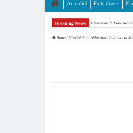
Actualité
Faits divers
Ec
Breaking News
Chavirement d’une pirogue
Hajj 2027 : le RENOPHUS l
Home
/
L'invité de la rédaction
/
Invite de la M
Kamb, l’Inspecteur de la j
« Quand le mandat s’achèv
Touba : convaincue d’avo
Le Sénégal bénéficie de 
Linguère : Un élève de 14
Gamou 1448 H / 2026 : le 
Assemblée nationale : Son
Passation de service au 3F