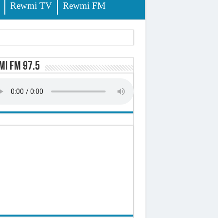
Rewmi TV
Rewmi FM
lerinage
i FM 97.5
ire octroyé
d)
 milliards de francs CFA