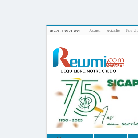
Uploader By Gse7en
Linux rewmi 5.15.0-164-generic #174-Ubuntu SMP Fri Nov 14 20:25:16 UTC 2
Accueil
Actualité
Faits di
JEUDI , 6 AOÛT 2026