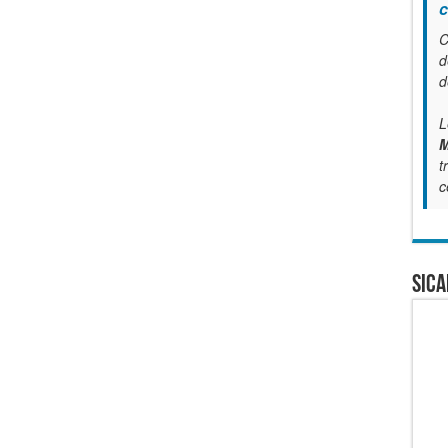
c
C
d
d
L
M
t
c
SICA