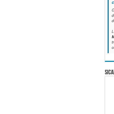
c
C
d
d
L
M
t
c
SICA