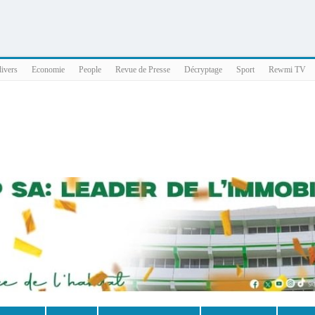
025 x86_64
divers
Economie
People
Revue de Presse
Décryptage
Sport
Rewmi TV