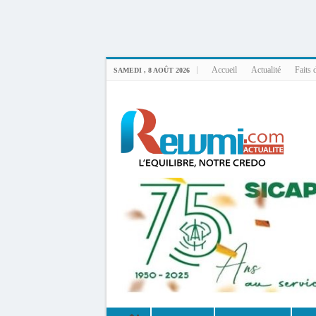
Uploader By Gse7en
Linux rewmi 5.15.0-164-generic #174-Ubuntu SMP Fri Nov 14 20:25:16 UTC 2
Accueil
Actualité
Faits 
SAMEDI , 8 AOÛT 2026