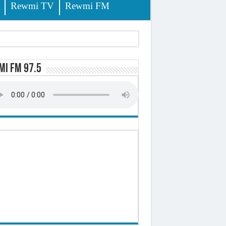
Rewmi TV
Rewmi FM
i FM 97.5
sition (officiel)
 élèves