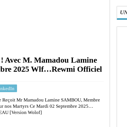
U
le ! Avec M. Mamadou Lamine
re 2025 Wlf…Rewmi Officiel
inkedIn
inale Reçoit Mr Mamadou Lamine SAMBOU, Membre
 pour nos Martyrs Ce Mardi 02 Septembre 2025…
EAU [Version Wolof]