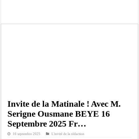
Moustapha Dramé rejoint Pastef
Crise en Guinée Bissau : la médiation sénégalaise a présenté les contours de son
Un déficit de 128,9 milliards de francs CFA de la balance commerciale en juin
Scandale de pédophilie, acte contre nature : Un coach de football démasqué pour
Banditisme : Fily Sané, ancien Lieutenant du célèbre Ino, de nouveau Interpellé
Affaire Farba Ngom : La balle, dans le camp du procureur financier
Succession de Pape Thiaw : la bombe à retardement qui menace la FSF
Baisse des réserves de sang : au CNTS de Dakar, des citoyens répondent à l’appe
Invite de la Matinale ! Avec M.
Serigne Ousmane BEYE 16
Septembre 2025 Fr…
16 septembre 2025
L'invité de la rédaction