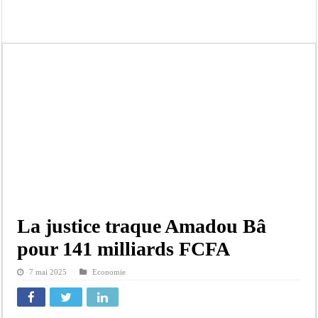
Élections territoriales : le FDR dénonce un « report de fait » et exige une conce
Tribunal de Dakar: Le verdict tombe pour Lamignou Darou, Oustaze Thiep et N
Candidature de Macky à l’ONU: le soutien de Diomaye «est venu un peu tard», 
Diamniadio : l’entreprise Sen Oscar perd un hangar de deux hectares dans un vi
Affaire F. B. G. : le point de presse Jamra reporté à la demande de ses avocats
Election à l’ONU: Macky Sall est «celui qui est en plus grande difficulté», anal
SENELEC : La torche qui balise l’émergence sénégalaise
La justice traque Amadou Bâ
pour 141 milliards FCFA
7 mai 2025
Economie