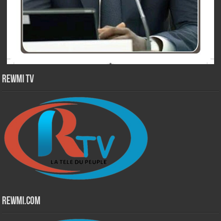
Rewmi TV
Rewmi.Com