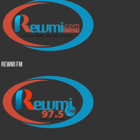
Rewmi Fm