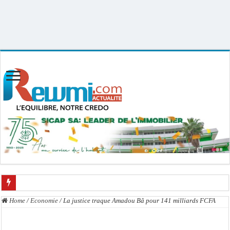
Uploader By Gse7en
Linux rewmi 5.15.0-164-generic #174-Ubuntu SMP Fri Nov 14 20:25:16 UTC
2025 x86_64
Home
/
Economie
/
La justice traque Amadou Bâ pour 141 milliards FCFA
Passation de service au 3FPT : Soulèye Kane officiellement installé, il décline s
La communauté mouride en deuil : Sokhna Mame Amy Mbacké, fille de Serigne 