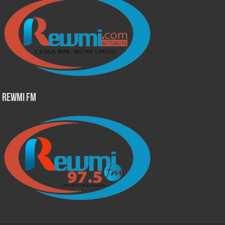
Rewmi Fm