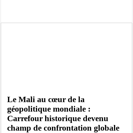
Ousmane Sonko crache ses vérités à Diomaye: « Des vies ne sont pas tombées p
Élections municipales : le calendrier fait débat
Gamou de Tivaouane 2026 : Habib Sy Mansour met en garde les influenceurs cont
Tivaouane : les recommandations du Khalife général des Tidianes pour le Gam
Dakar : vaste opération de la Gendarmerie, 60 abris provisoires démantelés et 2
Dahra Djoloff a vibré au rythme réservant un accueil exceptionnel au Présiden
Inondations à Linguère, le ministre Idrissa Samb apporte son soutien aux sinistr
Affaire Pape Cheikh Diallo et Cie : Ousmane Kane prédit une « cascade de relax
Le Mali au cœur de la
géopolitique mondiale :
Carrefour historique devenu
champ de confrontation globale