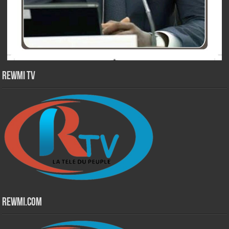
Rewmi TV
Rewmi.Com