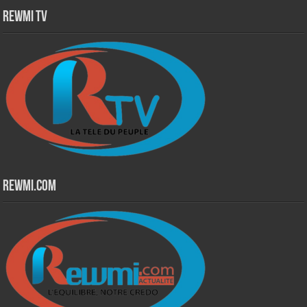
Rewmi TV
Rewmi.Com