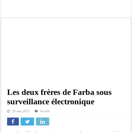
Kamb, l’Inspecteur de la jeunesse et des sports Guéladio Ba en tournée, un impor
« Quand le mandat s’achève, les discours ne suffisent plus » (Mamadou AW-Cand
Touba : convaincue d’avoir été empoisonnée, Amy Dione désigne le coupable av
Le Sénégal bénéficie de trois nouveaux financements de la Banque mondiale d’u
Linguère : Un élève de 14 ans meurt noyé dans un bassin de rétention
Gamou 1448 H / 2026 : le Comité scientifique dévoile les fondements du thème c
Assemblée nationale : Sonko valide onze dossiers chauds
Passation de service au 3FPT : Soulèye Kane officiellement installé, il décline s
Les deux frères de Farba sous
surveillance électronique
20 mai 2025
Société