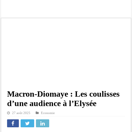
Ousmane Sonko crache ses vérités à Diomaye: « Des vies ne sont pas tombées p
Élections municipales : le calendrier fait débat
Gamou de Tivaouane 2026 : Habib Sy Mansour met en garde les influenceurs cont
Tivaouane : les recommandations du Khalife général des Tidianes pour le Gam
Dakar : vaste opération de la Gendarmerie, 60 abris provisoires démantelés et 2
Dahra Djoloff a vibré au rythme réservant un accueil exceptionnel au Présiden
Inondations à Linguère, le ministre Idrissa Samb apporte son soutien aux sinistr
Affaire Pape Cheikh Diallo et Cie : Ousmane Kane prédit une « cascade de relax
Macron-Diomaye : Les coulisses
d’une audience à l’Elysée
27 août 2025
Economie