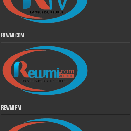
Rewmi.Com
Rewmi Fm