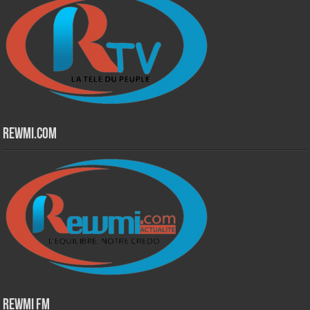
Rewmi.Com
Rewmi Fm