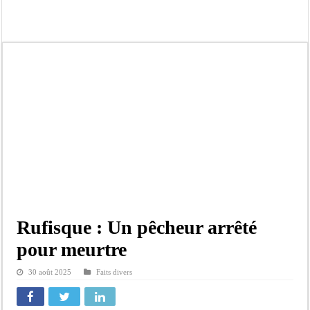
Contrôle des fonds spéciaux : la majorité parlementaire accusée d’ »opportuni
Linguere: le ministre Idrissa Samb réunit des maires et prédit la victoire du part
Mouvement pour le renouveau de Dahra Djoloff: Le coordonnateur El Hadji Dème
Le restaurant Aby’s Garden d’Aby Ndour ravagé par un incendie
Ousmane Sonko crache ses vérités à Diomaye: « Des vies ne sont pas tombées p
Élections municipales : le calendrier fait débat
Gamou de Tivaouane 2026 : Habib Sy Mansour met en garde les influenceurs cont
Tivaouane : les recommandations du Khalife général des Tidianes pour le Gam
Rufisque : Un pêcheur arrêté
pour meurtre
30 août 2025
Faits divers