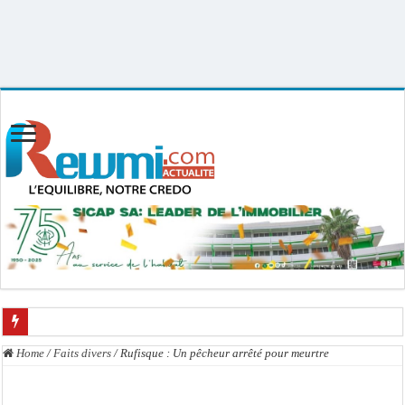
Uploader By Gse7en
Linux rewmi 5.15.0-164-generic #174-Ubuntu SMP Fri Nov 14 20:25:16 UTC
2025 x86_64
FAUX: Ce post ne montre pas la sélection nationale du sénégal pour la coupe du
Home
/
Faits divers
/
Rufisque : Un pêcheur arrêté pour meurtre
Élections territoriales 2027 : Moussa Tine alerte sur le retard préjudiciable et l