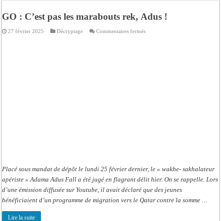
Afrobasket U18 féminine : les Lioncelles chutent encore
GO : C’est pas les marabouts rek, Adus !
Ziguinchor : électrocution du bétail, catastrophe évitée de justesse
sur
27 février 2025
Décryptage
Commentaires fermés
Affaire Khadim Ba : L’action publique éteinte, le PDG de Locafrique recouvre la
GO :
C’est
pas
Aide aux ménages vulnérables : 92 976 ménages ciblés, 135 000 FCFA prévus p
les
marabouts
Secteur extractif au Sénégal : 303 milliards de FCFA de revenus générés par au
rek, Adus
!
AfroBasket U18 masculin : le Sénégal domine le Rwanda et réussit son entrée en
Fatick : Un carambolage entre trois véhicules fait deux blessés, dont un grave
Bilan Magal de Touba : 244 interpellations, 110 déferrements, 2,4 millions FCF
Placé sous mandat de dépôt le lundi 25 février dernier, le « wakhe- sakhalateur
apériste » Adama Adus Fall a été jugé en flagrant délit hier. On se rappelle. Lors
d’une émission diffusée sur Youtube, il avait déclaré que des jeunes
bénéficiaient d’un programme de migration vers le Qatar contre la somme …
Lire la suite