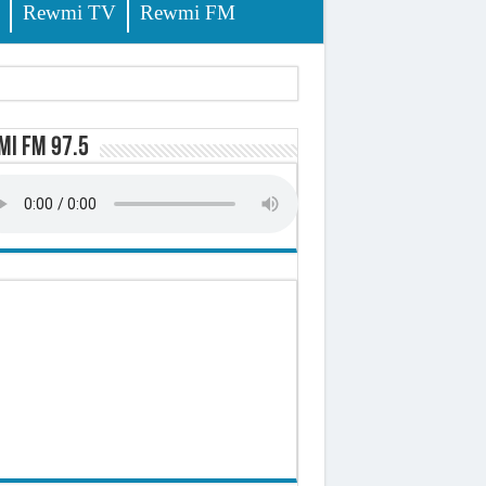
Rewmi TV
Rewmi FM
lerinage
i FM 97.5
ire octroyé
d)
 milliards de francs CFA