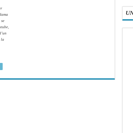
er
U
Adama
 se
utube,
 d’un
 la