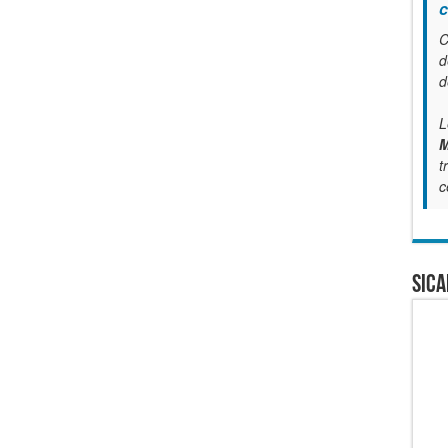
c
C
d
d
L
M
t
c
SICA