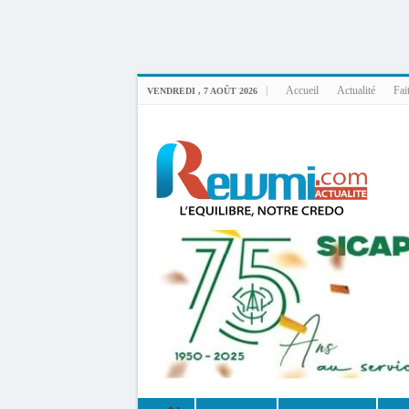
Uploader By Gse7en
Linux rewmi 5.15.0-164-generic #174-Ubuntu SMP Fri Nov 14 20:25:16 UTC 2
Accueil
Actualité
Fai
VENDREDI , 7 AOÛT 2026