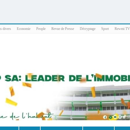
025 x86_64
ts divers
Economie
People
Revue de Presse
Décryptage
Sport
Rewmi TV