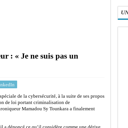
U
r : « Je ne suis pas un
inkedIn
péciale de la cybersécurité, à la suite de ses propos
on de loi portant criminalisation de
 chroniqueur Mamadou Sy Tounkara a finalement
 il a dénoncé ce qu’il considère comme une dérive