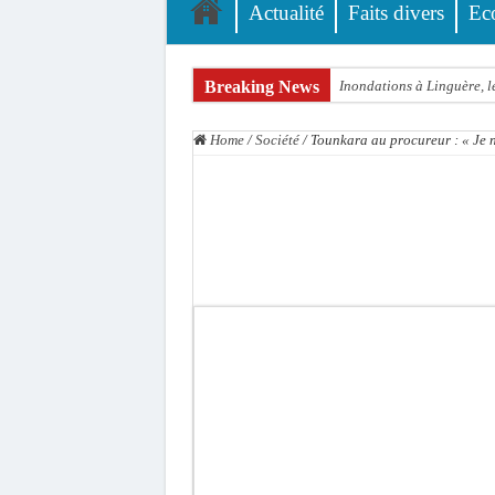
Actualité
Faits divers
Ec
Breaking News
Inondations à Linguère, le
Affaire Pape Cheikh Diall
Home
/
Société
/
Tounkara au procureur : « Je n
Moustapha Dramé rejoint
Crise en Guinée Bissau : l
Un déficit de 128,9 milli
Scandale de pédophilie, a
Banditisme : Fily Sané, a
Affaire Farba Ngom : La b
Succession de Pape Thiaw
Baisse des réserves de sa