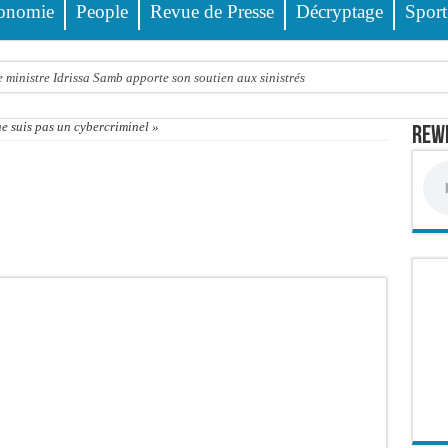
onomie
People
Revue de Presse
Décryptage
Sport
 ministre Idrissa Samb apporte son soutien aux sinistrés
o et Cie : Ousmane Kane prédit une « cascade de relaxes » devant le tribunal si…
e suis pas un cybercriminel »
Rewm
 Pastef
a médiation sénégalaise a présenté les contours de son mandat aux autorités de tran
ards de francs CFA de la balance commerciale en juin
cte contre nature : Un coach de football démasqué pour viols répétés sur de jeunes
ncien Lieutenant du célèbre Ino, de nouveau Interpellé
alle, dans le camp du procureur financier
 : la bombe à retardement qui menace la FSF
ng : au CNTS de Dakar, des citoyens répondent à l’appel de Pastef