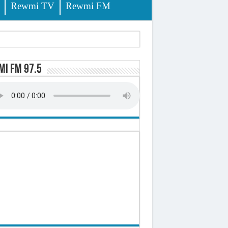
Rewmi TV
Rewmi FM
i FM 97.5
sition (officiel)
 élèves