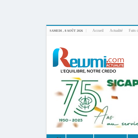
Uploader By Gse7en
Linux rewmi 5.15.0-164-generic #174-Ubuntu SMP Fri Nov 14 20:25:16 UTC 2
Accueil
Actualité
Faits 
SAMEDI , 8 AOÛT 2026