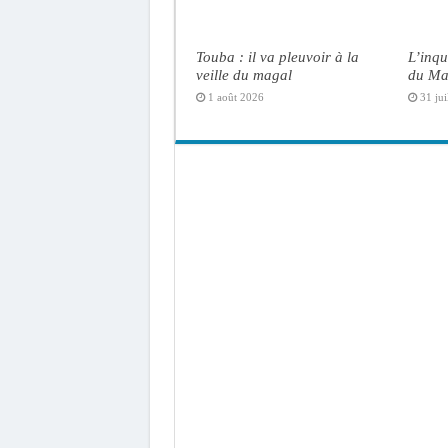
Touba : il va pleuvoir à la
L’inqu
veille du magal
du Ma
1 août 2026
31 jui