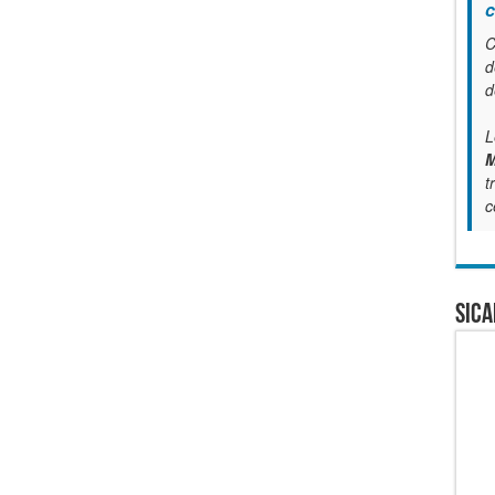
c
C
d
d
L
M
t
c
SICA