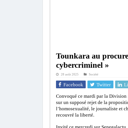
Tounkara au procureu
cybercriminel »
28 août 2025
Société
Facebook
Twitter
L
Convoqué ce mardi par la Division s
sur un supposé rejet de la propositi
l’homosexualité, le journaliste et
recouvré la liberté.
Invité ce mercredi sur Senegalactu,