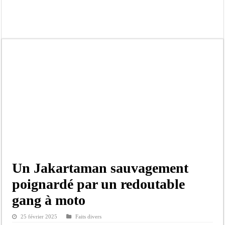
Touba : convaincue d’avoir été empoisonnée, Amy Dione désigne le coupable av
Le Sénégal bénéficie de trois nouveaux financements de la Banque mondiale d’u
Linguère : Un élève de 14 ans meurt noyé dans un bassin de rétention
Gamou 1448 H / 2026 : le Comité scientifique dévoile les fondements du thème c
Assemblée nationale : Sonko valide onze dossiers chauds
Passation de service au 3FPT : Soulèye Kane officiellement installé, il décline s
La communauté mouride en deuil : Sokhna Mame Amy Mbacké, fille de Serigne 
Élections territoriales : le FDR dénonce un « report de fait » et exige une conce
Un Jakartaman sauvagement
poignardé par un redoutable
gang à moto
25 février 2025
Faits divers