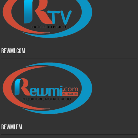
Rewmi.Com
Rewmi Fm