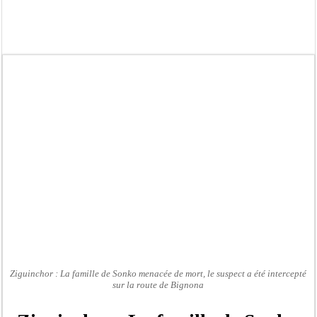
Bilan Magal de Touba : 244 interpellations, 110 déferrements, 2,4 millions FCF
Tragédie à Guinaw-Rails Sud : il poignarde à mort son frère aîné
Prétendu contrat de 50 millions FCFA : la LONASE dément tout lien avec « Fénia
Assemblée nationale : une session extraordinaire convoquée sur les exonérations 
Don de sang : Pastef lance un appel à ses militants, sympathisants et à l’ensemb
Chavirement d’une pirogue à Djibonker: une fillette décède, des rescapés dans u
Hajj 2027 : le RENOPHUS lance officiellement les préparatifs sous l’égide de l
Kamb, l’Inspecteur de la jeunesse et des sports Guéladio Ba en tournée, un impor
Ziguinchor : La famille de Sonko menacée de mort, le suspect a été intercepté
sur la route de Bignona