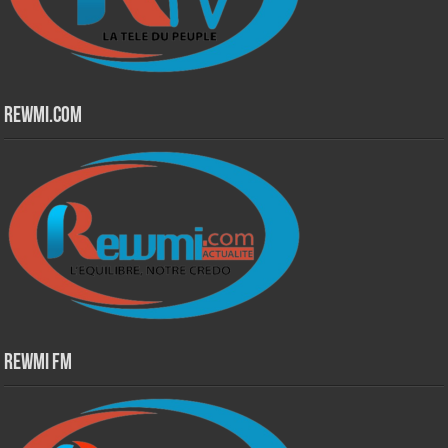
Rewmi.Com
Rewmi Fm