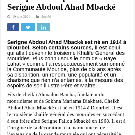
Serigne Abdoul Ahad Mbacké
19 juin 2024
Société
Serigne Abdoul Ahad Mbacké est né en 1914 à
Diourbel. Selon certains sources, il est c
elui
qui allait devenir le troisième Khalife Général des
Mourides. Plus connu sous le nom de « Baye
Lahat » comme l’a respectueusement surnommé
la Communauté Mouride, plus de dix ans après
sa disparition, un renom, une popularité et un
charisme que rien n’a entamés, à la mesure des
espoirs de son illustre Père et Maître.
Fils de cheikh Ahmadou Bamba, fondateur du
mouridisme et de Sokhna Mariama Diakhaté, Cheikh
Abdoul Ahad Mbacké est né en 1914 à Diourbel. Il est
le troisième khalife général des mourides en succédant
à son frère aîné Serigne Fallou Mbacké en 1968. Il est à
l’origine de la décoration à la marocaine et de
l’extension de la grande mosquée qui ont nécessité la