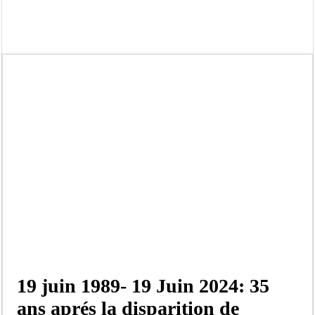
Bilan Magal de Touba : 244 interpellations, 110 déferrements, 2,4 millions FCF
Tragédie à Guinaw-Rails Sud : il poignarde à mort son frère aîné
Prétendu contrat de 50 millions FCFA : la LONASE dément tout lien avec « Fénia
Assemblée nationale : une session extraordinaire convoquée sur les exonérations 
Don de sang : Pastef lance un appel à ses militants, sympathisants et à l’ensemb
Chavirement d’une pirogue à Djibonker: une fillette décède, des rescapés dans u
Hajj 2027 : le RENOPHUS lance officiellement les préparatifs sous l’égide de l
Kamb, l’Inspecteur de la jeunesse et des sports Guéladio Ba en tournée, un impor
19 juin 1989- 19 Juin 2024: 35
ans aprés la disparition de