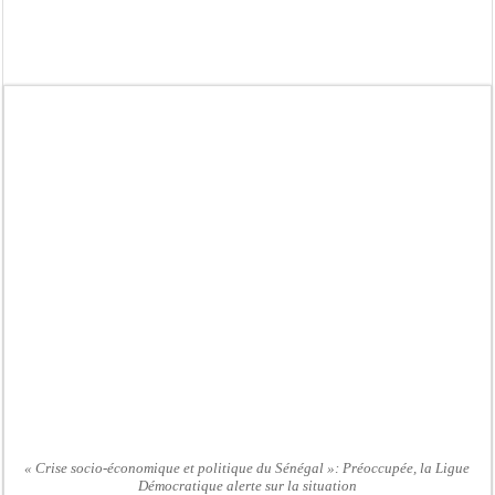
Afrobasket U18 féminine : les Lioncelles chutent encore
Ziguinchor : électrocution du bétail, catastrophe évitée de justesse
Affaire Khadim Ba : L’action publique éteinte, le PDG de Locafrique recouvre la
Aide aux ménages vulnérables : 92 976 ménages ciblés, 135 000 FCFA prévus p
Secteur extractif au Sénégal : 303 milliards de FCFA de revenus générés par au
AfroBasket U18 masculin : le Sénégal domine le Rwanda et réussit son entrée en
Fatick : Un carambolage entre trois véhicules fait deux blessés, dont un grave
Bilan Magal de Touba : 244 interpellations, 110 déferrements, 2,4 millions FCF
« Crise socio-économique et politique du Sénégal »: Préoccupée, la Ligue
Démocratique alerte sur la situation