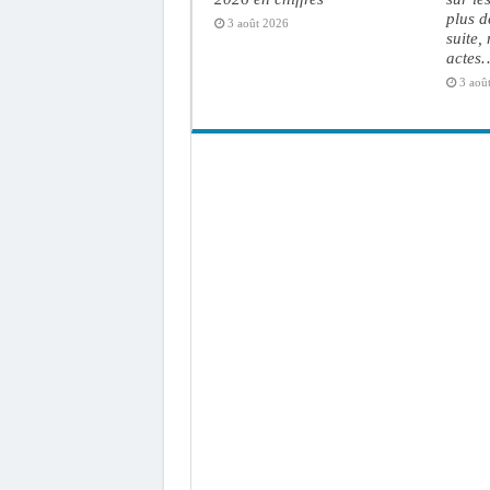
plus d
3 août 2026
suite,
actes
3 aoû