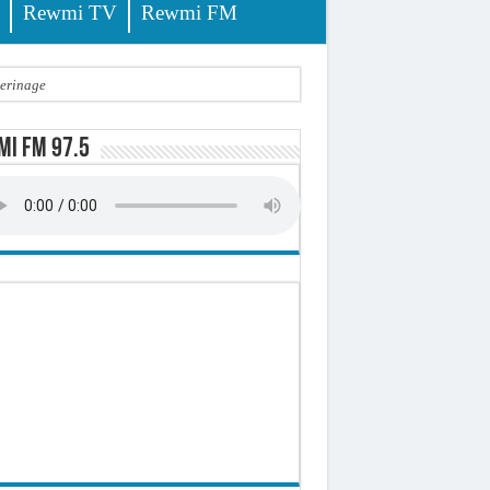
Rewmi TV
Rewmi FM
lerinage
ire octroyé
i FM 97.5
d)
 milliards de francs CFA