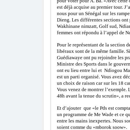
pour voter pour A. Ba. «Avec cette o
est déjà acquise au premier tour. J’
nous pour un Sénégal sur les ramp
Dieng. Les différentes sections ont
Wakhinane nimzatt, Golf sud, Ndiar
femmes ont répondu à l’appel de N
Pour le représentant de la section d
libéraux sont de la même famille. Si
Guédiawaye ont pu rejoindre les pra
Ministre des Sports dans le gouver
ont eu lieu entre lui et Ndiogou M
est un parti organisé. Vous avez dé
un choix de raison car sur les 18 ca
Vous venez de montrer l’exemple. L’
48h avant la tenue du scrutin», a r
Et d’ajouter que «le Pds est compta
un programme de Me Wade et ce qui e
entre les mains inexpertes. Nous s
soient comme du «mborok soow».