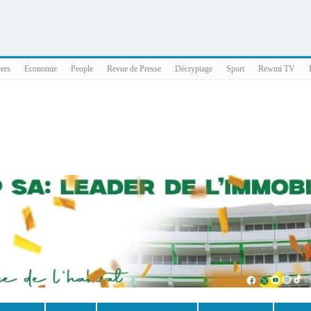
025 x86_64
vers
Economie
People
Revue de Presse
Décryptage
Sport
Rewmi TV