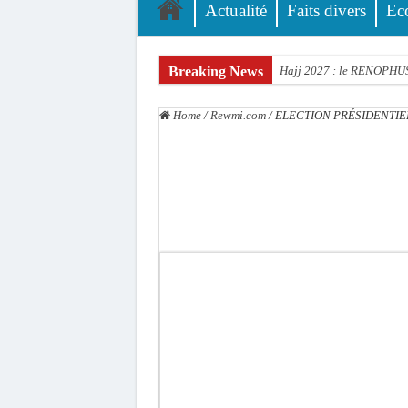
Actualité
Faits divers
Ec
Breaking News
Hajj 2027 : le RENOPHUS l
Kamb, l’Inspecteur de la j
Home
/
Rewmi.com
/
ELECTION PRÉSIDENTIELLE
« Quand le mandat s’achèv
Touba : convaincue d’avo
Le Sénégal bénéficie de 
Linguère : Un élève de 14
Gamou 1448 H / 2026 : le 
Assemblée nationale : Son
Passation de service au 3F
La communauté mouride en