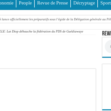
onomie
People
Revue de Presse
Décryptage
Sport
ance officiellement les préparatifs sous l’égide de la Délégation générale au Pè
eunesse et des sports Guéladio Ba en tournée, un important lot de matériels sanita
: Lat Diop débauche la fédération du PDS de Guédiawaye
Rewm
e, les discours ne suffisent plus » (Mamadou AW-Candidat à la mairie de Golf Su
ir été empoisonnée, Amy Dione désigne le coupable avant de mourir
trois nouveaux financements de la Banque mondiale d’un montant global de 220,71
 ans meurt noyé dans un bassin de rétention
Comité scientifique dévoile les fondements du thème central
ko valide onze dossiers chauds
PT : Soulèye Kane officiellement installé, il décline ses orientations
 deuil : Sokhna Mame Amy Mbacké, fille de Serigne Mountakha, rappelée à Dieu