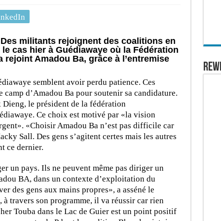
inkedIn
Des militants rejoignent des coalitions en
t le cas hier à Guédiawaye où la Fédération
a rejoint Amadou Ba, grâce à l’entremise
REW
édiawaye semblent avoir perdu patience. Ces
 le camp d’Amadou Ba pour soutenir sa candidature.
Dieng, le président de la fédération
diawaye. Ce choix est motivé par «la vision
ent». «Choisir Amadou Ba n’est pas difficile car
ky Sall. Des gens s’agitent certes mais les autres
t ce dernier.
er un pays. Ils ne peuvent même pas diriger un
madou BA, dans un contexte d’exploitation du
ouver des gens aux mains propres», a asséné le
, à travers son programme, il va réussir car rien
her Touba dans le Lac de Guier est un point positif