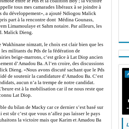
smose entre le Pds et la coalition Bby ; la victoire
appelle tous mes camarades libéraux à se joindre à
es du développement», a ajouté Ndiogou Malick
 pris part à la rencontre dont Médina Gounass,
em Limamoulaye et Sahm notaire. Par ailleurs, les
d. Malick Dieng.
e Wakhinane nimzatt, le choix est clair bien que les
 les militants du Pds de la fédération de
iries beige-marrons, c’est grâce à Lat Diop ancien
nement d’Amadou Ba. A l’en croire, des discussions
alick Dieng. «Nous avons discuté sachant que le Pds
A
cidé de soutenir la candidature d’Amadou Ba. C’est
ndidats, aucun n’a la trempe de notre candidat.
heure est à la mobilisation car il ne nous reste que
econnu Lat Diop.
ble du bilan de Macky car ce dernier s’est basé sur
st sûr c’est que vous n’allez pas laisser le pays
ouhaitons la victoire mais que Karim et Amadou Ba
L