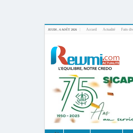
Uploader By Gse7en
Linux rewmi 5.15.0-164-generic #174-Ubuntu SMP Fri Nov 14 20:25:16 UTC 2
Accueil
Actualité
Faits di
JEUDI , 6 AOÛT 2026