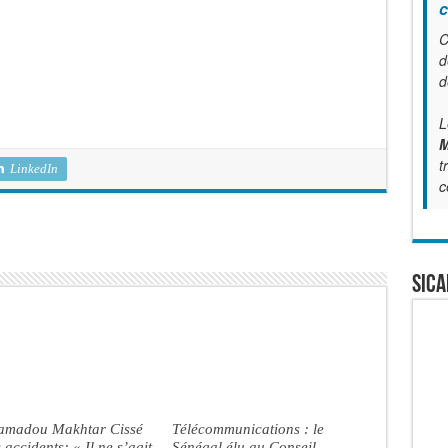
c
C
d
d
L
M
t
LinkedIn
c
SICA
madou Makhtar Cissé
Télécommunications : le
s accidents: « Il ne s’agit
Sénégal élu au Conseil