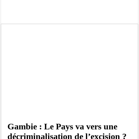
Tribunal de Dakar: Le verdict tombe pour Lamignou Darou, Oustaze Thiep et N
Candidature de Macky à l’ONU: le soutien de Diomaye «est venu un peu tard», 
Diamniadio : l’entreprise Sen Oscar perd un hangar de deux hectares dans un vi
Affaire F. B. G. : le point de presse Jamra reporté à la demande de ses avocats
Election à l’ONU: Macky Sall est «celui qui est en plus grande difficulté», anal
SENELEC : La torche qui balise l’émergence sénégalaise
KIIRAAY AU PALAIS — PASTEF À L’ASSEMBLÉE — LE FRAPP SUR LE FRONT POP
Électrification rurale : Thierno Alia MBENGUE plaide pour une énergie au serv
Gambie : Le Pays va vers une
décriminalisation de l’excision ?