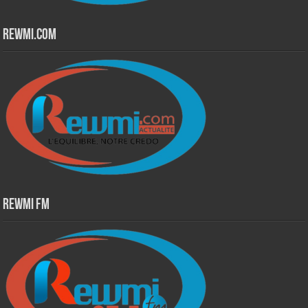
Rewmi.Com
Rewmi Fm