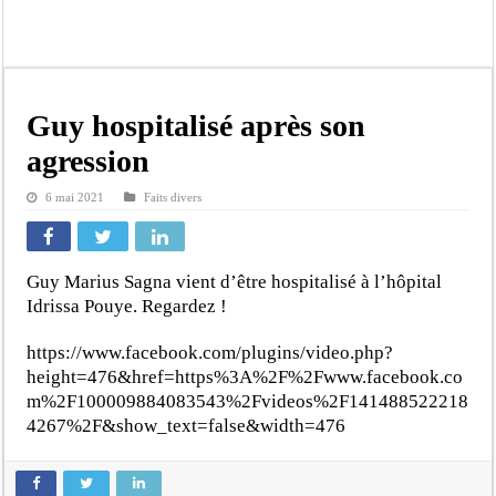
Gamou de Tivaouane 2026 : Habib Sy Mansour met en garde les influenceurs cont
Tivaouane : les recommandations du Khalife général des Tidianes pour le Gam
Dakar : vaste opération de la Gendarmerie, 60 abris provisoires démantelés et 2
Dahra Djoloff a vibré au rythme réservant un accueil exceptionnel au Présiden
Guy hospitalisé après son
Inondations à Linguère, le ministre Idrissa Samb apporte son soutien aux sinistr
agression
Affaire Pape Cheikh Diallo et Cie : Ousmane Kane prédit une « cascade de relax
6 mai 2021
Faits divers
Moustapha Dramé rejoint Pastef
Crise en Guinée Bissau : la médiation sénégalaise a présenté les contours de son
Guy Marius Sagna vient d’être hospitalisé à l’hôpital
Idrissa Pouye. Regardez !
https://www.facebook.com/plugins/video.php?
height=476&href=https%3A%2F%2Fwww.facebook.co
m%2F100009884083543%2Fvideos%2F141488522218
4267%2F&show_text=false&width=476