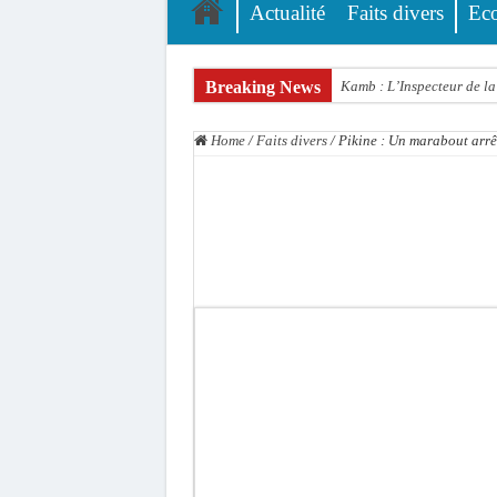
Actualité
Faits divers
Ec
Breaking News
Kamb : L’Inspecteur de la 
« Quand le mandat s’achèv
Home
/
Faits divers
/
Pikine : Un marabout arrêt
Touba : convaincue d’avo
Le Sénégal bénéficie de 
Linguère : Un élève de 14
Gamou 1448 H / 2026 : le 
Assemblée nationale : Son
Passation de service au 3F
La communauté mouride en
Élections territoriales : 