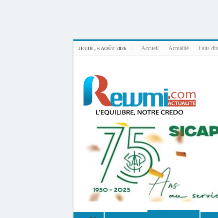
Uploader By Gse7en
Linux rewmi 5.15.0-164-generic #174-Ubuntu SMP Fri Nov 14 20:25:16 UTC 2
Accueil
Actualité
Faits di
JEUDI , 6 AOÛT 2026