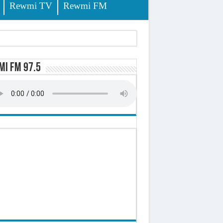
Rewmi TV
Rewmi FM
d)
i FM 97.5
 milliards de francs CFA