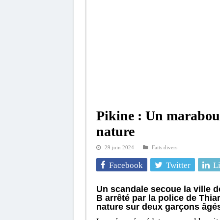
Pikine : Un marabout 
nature
29 juin 2024
Faits divers
Facebook
Twitter
L
Un scandale secoue la ville d
B arrêté par la police de Thi
nature sur deux garçons âgés