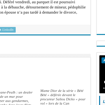
i. Déféré vendredi, au parquet il est poursuivi
on à la débauche, détournement de mineur, pédophilie
on épouse n’a pas tardé à demander le divorce,
LinkedIn
A
Mame Dior de la série « Bété
ane-Peulh : un dealer
Bété » déférée devant le
ade un mur pour
procureur Saliou Dicko « pour
per aux gendarmes,
L
vol » lors de la Can
ombe dans leurs filets