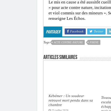
Le mis en cause a été aussitôt cueill
« pour acte contre nature, incitati
et viol commis sur des mineurs ». S
renseigne Les Échos.
Facebook
Twitter
Partager
Tags
ACTE CONTRE-NATURE
PIKINE
Articles similaires
Kébémer : Un soudeur
Tivaou
retrouvé mort pendu dans sa
escal
chambre
échap
mais t
25 juillet 2026