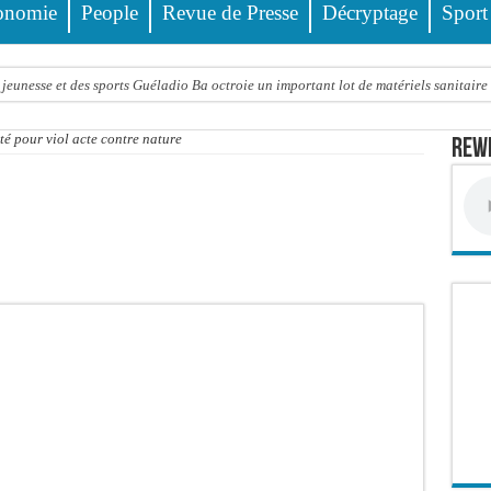
onomie
People
Revue de Presse
Décryptage
Sport
jeunesse et des sports Guéladio Ba octroie un important lot de matériels sanitaire
e, les discours ne suffisent plus » (Mamadou AW-Candidat à la mairie de Golf Su
é pour viol acte contre nature
Rewm
ir été empoisonnée, Amy Dione désigne le coupable avant de mourir
trois nouveaux financements de la Banque mondiale d’un montant global de 220,71
 ans meurt noyé dans un bassin de rétention
Comité scientifique dévoile les fondements du thème central
ko valide onze dossiers chauds
PT : Soulèye Kane officiellement installé, il décline ses orientations
 deuil : Sokhna Mame Amy Mbacké, fille de Serigne Mountakha, rappelée à Dieu
le FDR dénonce un « report de fait » et exige une concertation politique immédiate