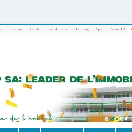
025 x86_64
vers
Economie
People
Revue de Presse
Décryptage
Sport
Rewmi TV