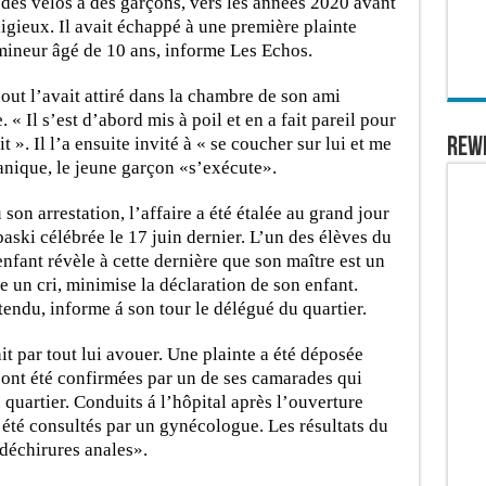
des vélos à des garçons, vers les années 2020 avant
ligieux. Il avait échappé à une première plainte
mineur âgé de 10 ans, informe Les Echos.
out l’avait attiré dans la chambre de son ami
 « Il s’est d’abord mis à poil et en a fait pareil pour
it ». Il l’a ensuite invité à « se coucher sur lui et me
REW
panique, le jeune garçon «s’exécute».
 son arrestation, l’affaire a été étalée au grand jour
baski célébrée le 17 juin dernier. L’un des élèves du
nfant révèle à cette dernière que son maître est un
un cri, minimise la déclaration de son enfant.
tendu, informe á son tour le délégué du quartier.
nit par tout lui avouer. Une plainte a été déposée
 ont été confirmées par un de ses camarades qui
u quartier. Conduits á l’hôpital après l’ouverture
 été consultés par un gynécologue. Les résultats du
«déchirures anales».