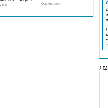
c
26 mars 2026
i 2026
C
d
d
L
M
t
c
SICA